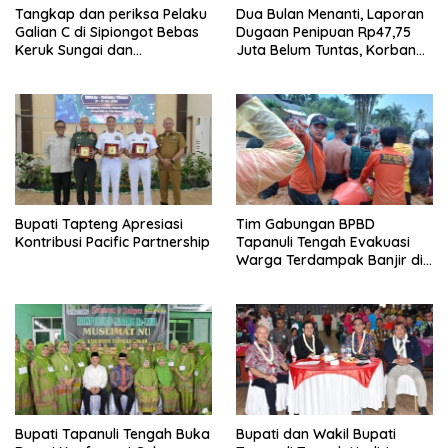
Tangkap dan periksa Pelaku
Dua Bulan Menanti, Laporan
Galian C di Sipiongot Bebas
Dugaan Penipuan Rp47,75
Keruk Sungai dan
Juta Belum Tuntas, Korban
Operasikan Stone Crusher di
Minta Polres Sibolga Kerja
duga tak berizin
Sesuai Slogan
Bupati Tapteng Apresiasi
Tim Gabungan BPBD
Kontribusi Pacific Partnership
Tapanuli Tengah Evakuasi
Warga Terdampak Banjir di
Empat Kecamatan
Bupati Tapanuli Tengah Buka
Bupati dan Wakil Bupati