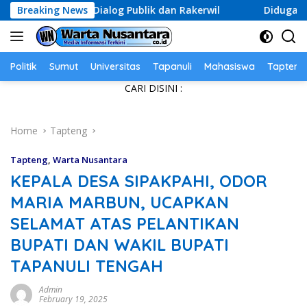
Skip
n, Dialog Publik dan Rakerwil
Breaking News
Diduga Data Anak Dim
to
content
Politik
Sumut
Universitas
Tapanuli
Mahasiswa
Tapteng
CARI DISINI :
Home
Tapteng
Tapteng
,
Warta Nusantara
KEPALA DESA SIPAKPAHI, ODOR
MARIA MARBUN, UCAPKAN
SELAMAT ATAS PELANTIKAN
BUPATI DAN WAKIL BUPATI
TAPANULI TENGAH
Admin
February 19, 2025