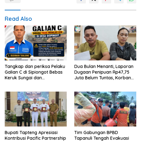
Read Also
Tangkap dan periksa Pelaku
Dua Bulan Menanti, Laporan
Galian C di Sipiongot Bebas
Dugaan Penipuan Rp47,75
Keruk Sungai dan
Juta Belum Tuntas, Korban
Operasikan Stone Crusher di
Minta Polres Sibolga Kerja
duga tak berizin
Sesuai Slogan
Bupati Tapteng Apresiasi
Tim Gabungan BPBD
Kontribusi Pacific Partnership
Tapanuli Tengah Evakuasi