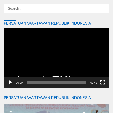
Search
for:
PERSATUAN WARTAWAN REPUBLIK INDONESIA
Video
Player
00:00
02:42
PERSATUAN WARTAWAN REPUBLIK INDONESIA