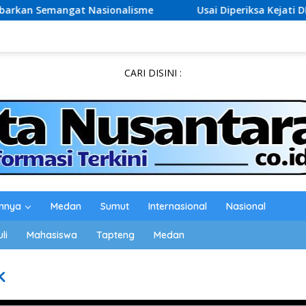
angat Nasionalisme
Usai Diperiksa Kejati DKI, Entjik S
CARI DISINI :
innya
Medan
Sumut
Internasional
Nasional
li
Mahasiswa
Tapteng
Medan
k