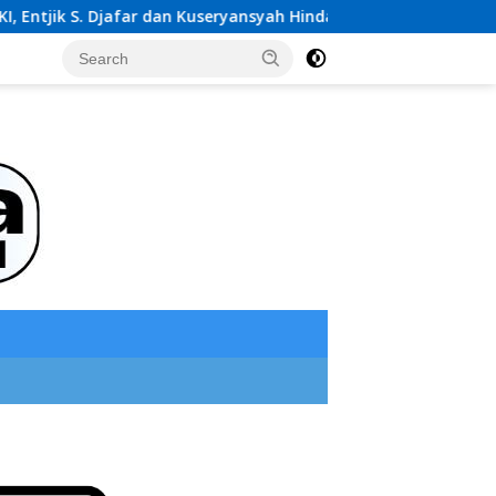
. Djafar dan Kuseryansyah Hindari Media, AFPI Disorot
PW