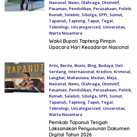
Nasional
,
News
,
Olahraga
,
Otomotif
,
Pasaman
,
Pendidikan
,
Perusahaan
,
Politik
,
Rumah
,
Selebiti
,
Sibolga
,
SPPI
,
Sumut
,
Tapanuli
,
Tapteng
,
Taput
,
Tegal
,
Teknologi
,
Uncategorized
,
Universitas
,
Warta Nusantara
July 17, 2026
Wakil Bupati Tapteng Pimpin
Upacara Hari Kesadaran Nasional
Artis
,
Berita
,
Bisnis
,
Blog
,
Budaya
,
Deli
Serdang
,
Internasional
,
Kredivo
,
Kriminal
,
Langkat
,
Mahasiswa
,
Medan
,
Meja
,
Nasional
,
News
,
Olahraga
,
Otomotif
,
Pasaman
,
Pendidikan
,
Perusahaan
,
Politik
,
Rumah
,
Selebiti
,
Sibolga
,
SPPI
,
Sumut
,
Tapanuli
,
Tapteng
,
Taput
,
Tegal
,
Teknologi
,
Uncategorized
,
Universitas
,
Warta Nusantara
July 17, 2026
Pemkab Tapanuli Tengah
Laksanakan Penyusunan Dokumen
Digital Tahun 2026