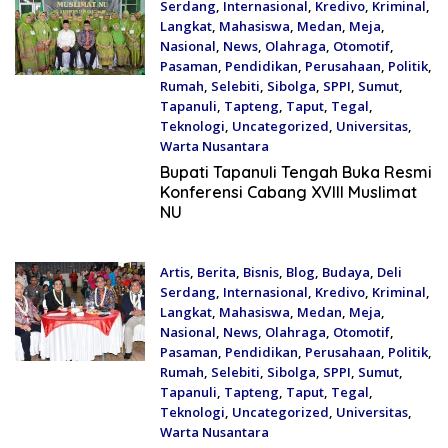
Serdang
,
Internasional
,
Kredivo
,
Kriminal
,
Langkat
,
Mahasiswa
,
Medan
,
Meja
,
Nasional
,
News
,
Olahraga
,
Otomotif
,
Pasaman
,
Pendidikan
,
Perusahaan
,
Politik
,
Rumah
,
Selebiti
,
Sibolga
,
SPPI
,
Sumut
,
Tapanuli
,
Tapteng
,
Taput
,
Tegal
,
Teknologi
,
Uncategorized
,
Universitas
,
Warta Nusantara
July 20, 2026
Bupati Tapanuli Tengah Buka Resmi
Konferensi Cabang XVIII Muslimat
NU
Artis
,
Berita
,
Bisnis
,
Blog
,
Budaya
,
Deli
Serdang
,
Internasional
,
Kredivo
,
Kriminal
,
Langkat
,
Mahasiswa
,
Medan
,
Meja
,
Nasional
,
News
,
Olahraga
,
Otomotif
,
Pasaman
,
Pendidikan
,
Perusahaan
,
Politik
,
Rumah
,
Selebiti
,
Sibolga
,
SPPI
,
Sumut
,
Tapanuli
,
Tapteng
,
Taput
,
Tegal
,
Teknologi
,
Uncategorized
,
Universitas
,
Warta Nusantara