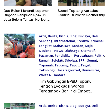
Dua Bulan Menanti, Laporan
Bupati Tapteng Apresiasi
Dugaan Penipuan Rp47,75
Kontribusi Pacific Partnership
Juta Belum Tuntas, Korban
Minta Polres Sibolga Kerja
Sesuai Slogan
Artis
,
Berita
,
Bisnis
,
Blog
,
Budaya
,
Deli
Serdang
,
Internasional
,
Kredivo
,
Kriminal
,
Langkat
,
Mahasiswa
,
Medan
,
Meja
,
Nasional
,
News
,
Olahraga
,
Otomotif
,
Pasaman
,
Pendidikan
,
Perusahaan
,
Politik
,
Rumah
,
Selebiti
,
Sibolga
,
SPPI
,
Sumut
,
Tapanuli
,
Tapteng
,
Taput
,
Tegal
,
Teknologi
,
Uncategorized
,
Universitas
,
Warta Nusantara
July 20, 2026
Tim Gabungan BPBD Tapanuli
Tengah Evakuasi Warga
Terdampak Banjir di Empat
Kecamatan
Artis
,
Berita
,
Bisnis
,
Blog
,
Budaya
,
Deli