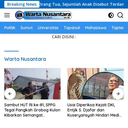
Skip
rmasi Orang Tua, Sejumlah Anak Disebut Terdampak
Breaking News
S
to
content
Politik
Sumut
Universitas
Tapanuli
Mahasiswa
Tapteng
CARI DISINI :
Warta Nusantara
Sambut HUT RI ke-81, SPPG
Usai Diperiksa Kejati DKI,
Tegal Pangkah Grobog Kulon
Entjik S. Djafar dan
Kibarkan Semangat
Kuseryansyah Hindari Media,
Nasionalisme
AFPI Disorot