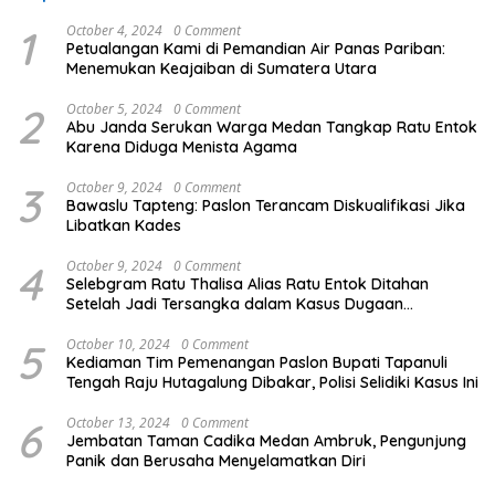
1
October 4, 2024
0 Comment
Petualangan Kami di Pemandian Air Panas Pariban:
Menemukan Keajaiban di Sumatera Utara
2
October 5, 2024
0 Comment
Abu Janda Serukan Warga Medan Tangkap Ratu Entok
Karena Diduga Menista Agama
3
October 9, 2024
0 Comment
Bawaslu Tapteng: Paslon Terancam Diskualifikasi Jika
Libatkan Kades
4
October 9, 2024
0 Comment
Selebgram Ratu Thalisa Alias Ratu Entok Ditahan
Setelah Jadi Tersangka dalam Kasus Dugaan
Penistaan Agama
5
October 10, 2024
0 Comment
Kediaman Tim Pemenangan Paslon Bupati Tapanuli
Tengah Raju Hutagalung Dibakar, Polisi Selidiki Kasus Ini
6
October 13, 2024
0 Comment
Jembatan Taman Cadika Medan Ambruk, Pengunjung
Panik dan Berusaha Menyelamatkan Diri