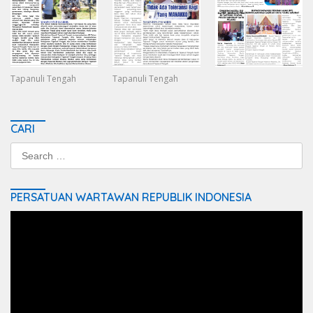
Tapanuli Tengah
Tapanuli Tengah
CARI
Search
for:
PERSATUAN WARTAWAN REPUBLIK INDONESIA
Video
Player