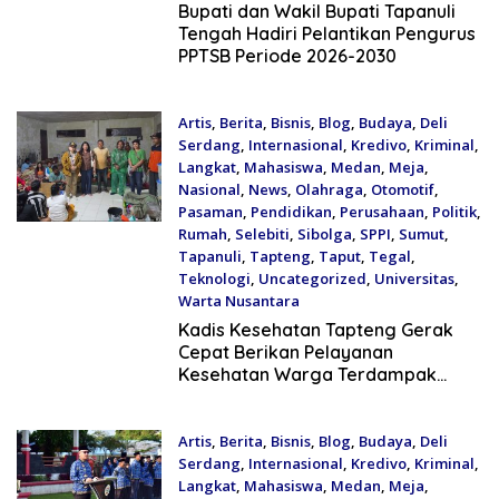
July 18, 2026
Bupati dan Wakil Bupati Tapanuli
Tengah Hadiri Pelantikan Pengurus
PPTSB Periode 2026-2030
Artis
,
Berita
,
Bisnis
,
Blog
,
Budaya
,
Deli
Serdang
,
Internasional
,
Kredivo
,
Kriminal
,
Langkat
,
Mahasiswa
,
Medan
,
Meja
,
Nasional
,
News
,
Olahraga
,
Otomotif
,
Pasaman
,
Pendidikan
,
Perusahaan
,
Politik
,
Rumah
,
Selebiti
,
Sibolga
,
SPPI
,
Sumut
,
Tapanuli
,
Tapteng
,
Taput
,
Tegal
,
Teknologi
,
Uncategorized
,
Universitas
,
Warta Nusantara
July 18, 2026
Kadis Kesehatan Tapteng Gerak
Cepat Berikan Pelayanan
Kesehatan Warga Terdampak
Banjir di Sipange
Artis
,
Berita
,
Bisnis
,
Blog
,
Budaya
,
Deli
Serdang
,
Internasional
,
Kredivo
,
Kriminal
,
Langkat
,
Mahasiswa
,
Medan
,
Meja
,