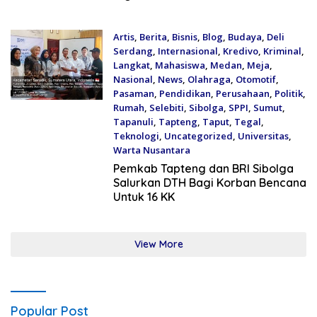
Artis
,
Berita
,
Bisnis
,
Blog
,
Budaya
,
Deli
Serdang
,
Internasional
,
Kredivo
,
Kriminal
,
Langkat
,
Mahasiswa
,
Medan
,
Meja
,
Nasional
,
News
,
Olahraga
,
Otomotif
,
Pasaman
,
Pendidikan
,
Perusahaan
,
Politik
,
Rumah
,
Selebiti
,
Sibolga
,
SPPI
,
Sumut
,
Tapanuli
,
Tapteng
,
Taput
,
Tegal
,
Teknologi
,
Uncategorized
,
Universitas
,
Warta Nusantara
July 17, 2026
Pemkab Tapteng dan BRI Sibolga
Salurkan DTH Bagi Korban Bencana
Untuk 16 KK
View More
Popular Post