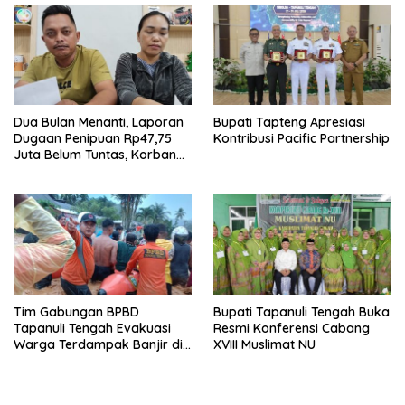
Dua Bulan Menanti, Laporan
Bupati Tapteng Apresiasi
Dugaan Penipuan Rp47,75
Kontribusi Pacific Partnership
Juta Belum Tuntas, Korban
Minta Polres Sibolga Kerja
Sesuai Slogan
Tim Gabungan BPBD
Bupati Tapanuli Tengah Buka
Tapanuli Tengah Evakuasi
Resmi Konferensi Cabang
Warga Terdampak Banjir di
XVIII Muslimat NU
Empat Kecamatan