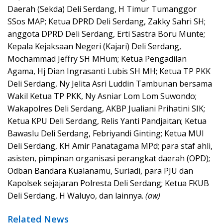
Daerah (Sekda) Deli Serdang, H Timur Tumanggor
SSos MAP; Ketua DPRD Deli Serdang, Zakky Sahri SH;
anggota DPRD Deli Serdang, Erti Sastra Boru Munte;
Kepala Kejaksaan Negeri (Kajari) Deli Serdang,
Mochammad Jeffry SH MHum; Ketua Pengadilan
Agama, Hj Dian Ingrasanti Lubis SH MH; Ketua TP PKK
Deli Serdang, Ny Jelita Asri Luddin Tambunan bersama
Wakil Ketua TP PKK, Ny Asniar Lom Lom Suwondo;
Wakapolres Deli Serdang, AKBP Jualiani Prihatini SIK;
Ketua KPU Deli Serdang, Relis Yanti Pandjaitan; Ketua
Bawaslu Deli Serdang, Febriyandi Ginting; Ketua MUI
Deli Serdang, KH Amir Panatagama MPd; para staf ahli,
asisten, pimpinan organisasi perangkat daerah (OPD);
Odban Bandara Kualanamu, Suriadi, para PJU dan
Kapolsek sejajaran Polresta Deli Serdang; Ketua FKUB
Deli Se
rdang, H Waluyo, dan lainnya.
(aw)
Related News