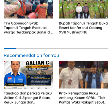
Tim Gabungan BPBD
Bupati Tapanuli Tengah Buka
Tapanuli Tengah Evakuasi
Resmi Konferensi Cabang
Warga Terdampak Banjir di
XVIII Muslimat NU
Empat Kecamatan
Recommendation for You
Tangkap dan periksa Pelaku
Kritik Pernyataan Ricky
Galian C di Sipiongot Bebas
Anthony, Ketum GPBN : ‘Tak
Keruk Sungai dan
Pantas Wakil Rakyat Sebut
Operasikan Stone Crusher di
Gubernur Arogan’
duga tak berizin