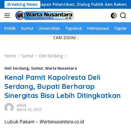
Skip
iapan Pelantikan, Dialog Publik dan Rakerwil
Breaking News
Didug
to
content
Politik
Sumut
Universitas
Tapanuli
Mahasiswa
Tapteng
CARI DISINI :
Home
Sumut
Deli Serdang
Deli Serdang
,
Sumut
,
Warta Nusantara
Kenal Pamit Kapolresta Deli
Serdang, Bupati Berharap
Sinergitas Bisa Lebih Ditingkatkan
MIRZA
March 26, 2025
Lubuk Pakam –
Wartanusantara.co.id