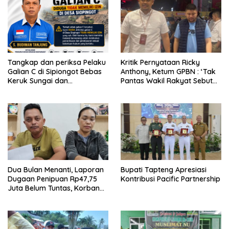
Tangkap dan periksa Pelaku
Kritik Pernyataan Ricky
Galian C di Sipiongot Bebas
Anthony, Ketum GPBN : ‘Tak
Keruk Sungai dan
Pantas Wakil Rakyat Sebut
Operasikan Stone Crusher di
Gubernur Arogan’
duga tak berizin
Dua Bulan Menanti, Laporan
Bupati Tapteng Apresiasi
Dugaan Penipuan Rp47,75
Kontribusi Pacific Partnership
Juta Belum Tuntas, Korban
Minta Polres Sibolga Kerja
Sesuai Slogan