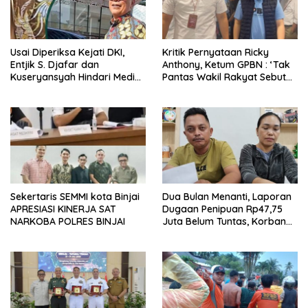
Usai Diperiksa Kejati DKI,
Kritik Pernyataan Ricky
Entjik S. Djafar dan
Anthony, Ketum GPBN : ‘Tak
Kuseryansyah Hindari Media,
Pantas Wakil Rakyat Sebut
AFPI Disorot
Gubernur Arogan’
Sekertaris SEMMI kota Binjai
Dua Bulan Menanti, Laporan
APRESIASI KINERJA SAT
Dugaan Penipuan Rp47,75
NARKOBA POLRES BINJAI
Juta Belum Tuntas, Korban
Minta Polres Sibolga Kerja
Sesuai Slogan