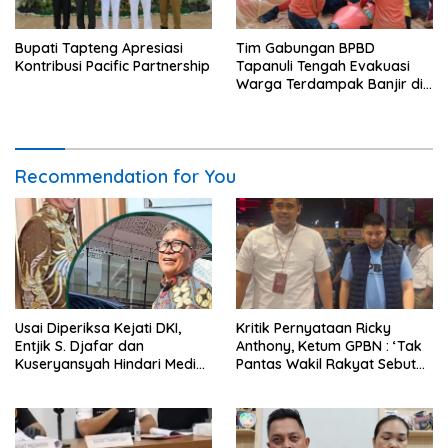
Bupati Tapteng Apresiasi
Tim Gabungan BPBD
Kontribusi Pacific Partnership
Tapanuli Tengah Evakuasi
Warga Terdampak Banjir di
Empat Kecamatan
Recommendation for You
Usai Diperiksa Kejati DKI,
Kritik Pernyataan Ricky
Entjik S. Djafar dan
Anthony, Ketum GPBN : ‘Tak
Kuseryansyah Hindari Media,
Pantas Wakil Rakyat Sebut
AFPI Disorot
Gubernur Arogan’