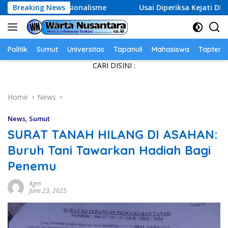
Skip
Nasionalisme
Breaking News
Usai Diperiksa Kejati DKI, Entjik S. Djafa
to
content
Politik
Sumut
Universitas
Tapanuli
Mahasiswa
Tapteng
CARI DISINI :
Home
News
News
,
Sumut
SURAT TANAH HILANG DI ASAHAN:
Buruh Tani Tawarkan Hadiah Bagi
Penemu
Agm
June 23, 2025