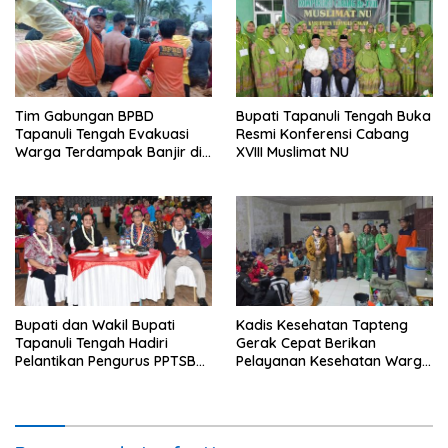
Tim Gabungan BPBD
Bupati Tapanuli Tengah Buka
Tapanuli Tengah Evakuasi
Resmi Konferensi Cabang
Warga Terdampak Banjir di
XVIII Muslimat NU
Empat Kecamatan
Bupati dan Wakil Bupati
Kadis Kesehatan Tapteng
Tapanuli Tengah Hadiri
Gerak Cepat Berikan
Pelantikan Pengurus PPTSB
Pelayanan Kesehatan Warga
Periode 2026-2030
Terdampak Banjir di Sipange