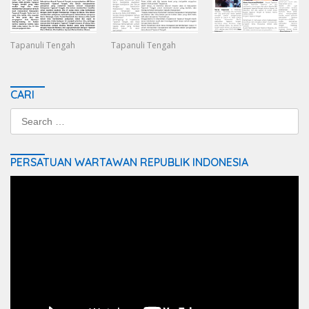
Tapanuli Tengah
Tapanuli Tengah
CARI
Search
for:
PERSATUAN WARTAWAN REPUBLIK INDONESIA
Video
Player