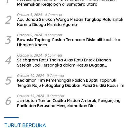
Menemukan Keajaiban di Sumatera Utara
2
October 5, 2024
0 Comment
Abu Janda Serukan Warga Medan Tangkap Ratu Entok
Karena Diduga Menista Agama
3
October 9, 2024
0 Comment
Bawaslu Tapteng: Paslon Terancam Diskualifikasi Jika
Libatkan Kades
4
October 9, 2024
0 Comment
Selebgram Ratu Thalisa Alias Ratu Entok Ditahan
Setelah Jadi Tersangka dalam Kasus Dugaan
Penistaan Agama
5
October 10, 2024
0 Comment
Kediaman Tim Pemenangan Paslon Bupati Tapanuli
Tengah Raju Hutagalung Dibakar, Polisi Selidiki Kasus Ini
6
October 13, 2024
0 Comment
Jembatan Taman Cadika Medan Ambruk, Pengunjung
Panik dan Berusaha Menyelamatkan Diri
TURUT BERDUKA