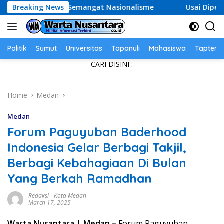
Skip
rkan Semangat Nasionalisme
Breaking News
Usai Diperiksa Kejati DKI,
to
content
Politik
Sumut
Universitas
Tapanuli
Mahasiswa
Tapteng
CARI DISINI :
Home
Medan
Medan
Forum Paguyuban Baderhood
Indonesia Gelar Berbagi Takjil,
Berbagi Kebahagiaan Di Bulan
Yang Berkah Ramadhan
Redaksi
-
Kota Medan
March 17, 2025
Warta Nusantara | Medan –
Forum Paguyuban