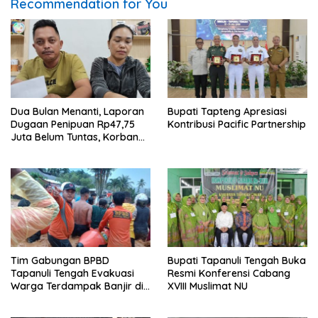
Recommendation for You
Dua Bulan Menanti, Laporan
Bupati Tapteng Apresiasi
Dugaan Penipuan Rp47,75
Kontribusi Pacific Partnership
Juta Belum Tuntas, Korban
Minta Polres Sibolga Kerja
Sesuai Slogan
Tim Gabungan BPBD
Bupati Tapanuli Tengah Buka
Tapanuli Tengah Evakuasi
Resmi Konferensi Cabang
Warga Terdampak Banjir di
XVIII Muslimat NU
Empat Kecamatan