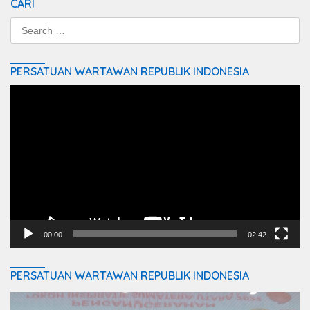
CARI
Search
for:
PERSATUAN WARTAWAN REPUBLIK INDONESIA
Video
Player
00:00
02:42
PERSATUAN WARTAWAN REPUBLIK INDONESIA