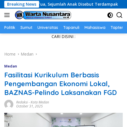
Skip
g Tua, Sejumlah Anak Disebut Terdampak
Breaking News
Sambut HUT 
to
content
Politik
Sumut
Universitas
Tapanuli
Mahasiswa
Tapteng
CARI DISINI :
Home
Medan
Medan
Fasilitasi Kurikulum Berbasis
Pengembangan Ekonomi Lokal,
BAZNAS-Pelindo Laksanakan FGD
Redaksi
-
Kota Medan
October 31, 2025