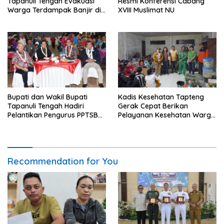
Tapanuli Tengah Evakuasi
Resmi Konferensi Cabang
Warga Terdampak Banjir di
XVIII Muslimat NU
Empat Kecamatan
Bupati dan Wakil Bupati
Kadis Kesehatan Tapteng
Tapanuli Tengah Hadiri
Gerak Cepat Berikan
Pelantikan Pengurus PPTSB
Pelayanan Kesehatan Warga
Periode 2026-2030
Terdampak Banjir di Sipange
Recommendation for You