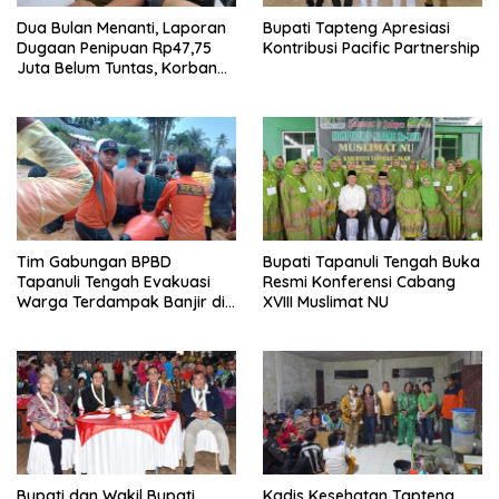
Dua Bulan Menanti, Laporan
Bupati Tapteng Apresiasi
Dugaan Penipuan Rp47,75
Kontribusi Pacific Partnership
Juta Belum Tuntas, Korban
Minta Polres Sibolga Kerja
Sesuai Slogan
Tim Gabungan BPBD
Bupati Tapanuli Tengah Buka
Tapanuli Tengah Evakuasi
Resmi Konferensi Cabang
Warga Terdampak Banjir di
XVIII Muslimat NU
Empat Kecamatan
Bupati dan Wakil Bupati
Kadis Kesehatan Tapteng