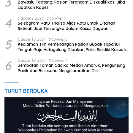
3
Bawaslu Tapteng: Paslon Terancam Diskualifikasi Jika
Libatkan Kades
4
October 9, 2024
0 Comment
Selebgram Ratu Thalisa Alias Ratu Entok Ditahan
Setelah Jadi Tersangka dalam Kasus Dugaan
Penistaan Agama
5
October 10, 2024
0 Comment
Kediaman Tim Pemenangan Paslon Bupati Tapanuli
Tengah Raju Hutagalung Dibakar, Polisi Selidiki Kasus Ini
6
October 13, 2024
0 Comment
Jembatan Taman Cadika Medan Ambruk, Pengunjung
Panik dan Berusaha Menyelamatkan Diri
TURUT BERDUKA