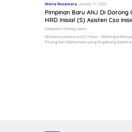
Warta Nusantara
January 17, 2025
Pimpinan Baru ANJ Di Dorong
HRD Inisial (S) Asisten Cso inis
Manajer Wilayah Barat
Kabupaten Padang Lawas
Wartanusantara.co.id | Palas – Beberapa Masya
Pinang dan Mahasiswa yang tergabung dalam