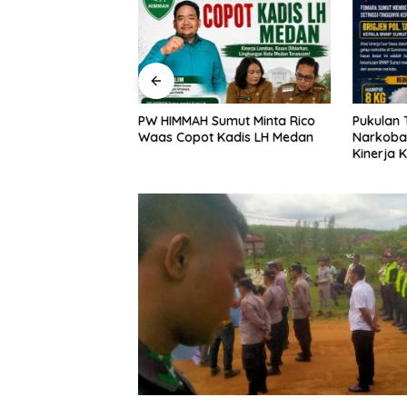
a Kejati DKI, Entjik
PW HIMMAH Sumut Minta Rico
Pukulan 
an Kuseryansyah
Waas Copot Kadis LH Medan
Narkoba
a, AFPI Disorot
Kinerja 
Bongkar 
Pabrik P