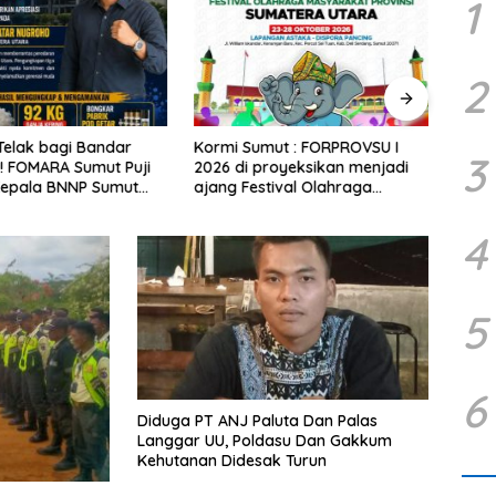
1
2
Telak bagi Bandar
Kormi Sumut : FORPROVSU I
Tang
3
! FOMARA Sumut Puji
2026 di proyeksikan menjadi
Galia
Kepala BNNP Sumut
ajang Festival Olahraga
Keru
Sabu, Ganja, hingga
Masyarakat dengan Pegiat
Stone
od Getar
terbanyak di Indonesia.
beriz
4
5
6
Diduga PT ANJ Paluta Dan Palas
Langgar UU, Poldasu Dan Gakkum
Kehutanan Didesak Turun