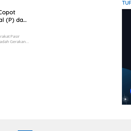
TU
 Copot
ial (P) dan
rakat Pasir
 wadah Gerakan…