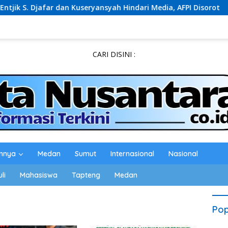
jafar dan Kuseryansyah Hindari Media, AFPI Disorot
PW HI
CARI DISINI :
innya
Medan
Sumut
Internasional
Nasional
li
Mahasiswa
Tapteng
Medan
Pop