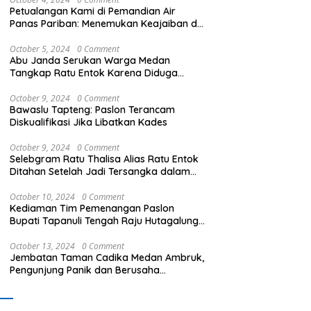
Petualangan Kami di Pemandian Air
Panas Pariban: Menemukan Keajaiban di
Sumatera Utara
October 5, 2024
0 Comment
Abu Janda Serukan Warga Medan
Tangkap Ratu Entok Karena Diduga
Menista Agama
kap dan periksa Pelaku
Kritik Pernyataan Ricky
P
October 9, 2024
0 Comment
n C di Sipiongot Bebas
Anthony, Ketum GPBN : ‘Tak
D
Bawaslu Tapteng: Paslon Terancam
k Sungai dan Operasikan
Pantas Wakil Rakyat Sebut
P
Diskualifikasi Jika Libatkan Kades
 Crusher di duga tak
Gubernur Arogan’
B
in
P
October 9, 2024
0 Comment
T
Selebgram Ratu Thalisa Alias Ratu Entok
Ditahan Setelah Jadi Tersangka dalam
Kasus Dugaan Penistaan Agama
October 10, 2024
0 Comment
Kediaman Tim Pemenangan Paslon
Bupati Tapanuli Tengah Raju Hutagalung
Dibakar, Polisi Selidiki Kasus Ini
October 13, 2024
0 Comment
Jembatan Taman Cadika Medan Ambruk,
Pengunjung Panik dan Berusaha
Menyelamatkan Diri