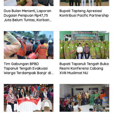
Dua Bulan Menanti, Laporan
Bupati Tapteng Apresiasi
Dugaan Penipuan Rp47,75
Kontribusi Pacific Partnership
Juta Belum Tuntas, Korban
Minta Polres Sibolga Kerja
Sesuai Slogan
Tim Gabungan BPBD
Bupati Tapanuli Tengah Buka
Tapanuli Tengah Evakuasi
Resmi Konferensi Cabang
Warga Terdampak Banjir di
XVIII Muslimat NU
Empat Kecamatan