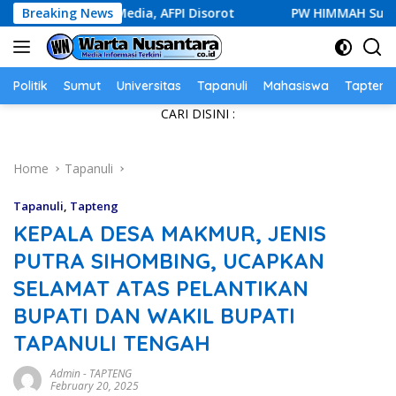
Skip
ari Media, AFPI Disorot
Breaking News
PW HIMMAH Sumut Minta Rico W
to
content
Politik
Sumut
Universitas
Tapanuli
Mahasiswa
Tapteng
CARI DISINI :
Home
Tapanuli
Tapanuli
,
Tapteng
KEPALA DESA MAKMUR, JENIS
PUTRA SIHOMBING, UCAPKAN
SELAMAT ATAS PELANTIKAN
BUPATI DAN WAKIL BUPATI
TAPANULI TENGAH
Admin
-
TAPTENG
February 20, 2025