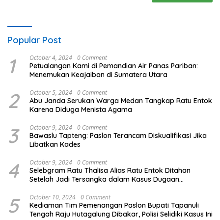
Popular Post
1
October 4, 2024
0 Comment
Petualangan Kami di Pemandian Air Panas Pariban:
Menemukan Keajaiban di Sumatera Utara
2
October 5, 2024
0 Comment
Abu Janda Serukan Warga Medan Tangkap Ratu Entok
Karena Diduga Menista Agama
3
October 9, 2024
0 Comment
Bawaslu Tapteng: Paslon Terancam Diskualifikasi Jika
Libatkan Kades
4
October 9, 2024
0 Comment
Selebgram Ratu Thalisa Alias Ratu Entok Ditahan
Setelah Jadi Tersangka dalam Kasus Dugaan
Penistaan Agama
5
October 10, 2024
0 Comment
Kediaman Tim Pemenangan Paslon Bupati Tapanuli
Tengah Raju Hutagalung Dibakar, Polisi Selidiki Kasus Ini