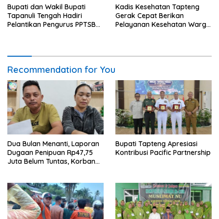
Bupati dan Wakil Bupati
Kadis Kesehatan Tapteng
Tapanuli Tengah Hadiri
Gerak Cepat Berikan
Pelantikan Pengurus PPTSB
Pelayanan Kesehatan Warga
Periode 2026-2030
Terdampak Banjir di Sipange
Recommendation for You
Dua Bulan Menanti, Laporan
Bupati Tapteng Apresiasi
Dugaan Penipuan Rp47,75
Kontribusi Pacific Partnership
Juta Belum Tuntas, Korban
Minta Polres Sibolga Kerja
Sesuai Slogan