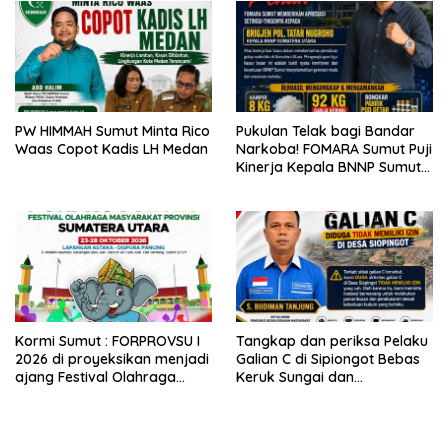
PW HIMMAH Sumut Minta Rico
Pukulan Telak bagi Bandar
Waas Copot Kadis LH Medan
Narkoba! FOMARA Sumut Puji
Kinerja Kepala BNNP Sumut
Bongkar Sabu, Ganja, hingga
Pabrik Pod Getar
Kormi Sumut : FORPROVSU I
Tangkap dan periksa Pelaku
2026 di proyeksikan menjadi
Galian C di Sipiongot Bebas
ajang Festival Olahraga
Keruk Sungai dan
Masyarakat dengan Pegiat
Operasikan Stone Crusher di
terbanyak di Indonesia.
duga tak berizin