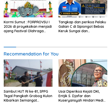
Kormi Sumut : FORPROVSU I
Tangkap dan periksa Pelaku
2026 di proyeksikan menjadi
Galian C di Sipiongot Bebas
ajang Festival Olahraga
Keruk Sungai dan
Masyarakat dengan Pegiat
Operasikan Stone Crusher di
terbanyak di Indonesia.
duga tak berizin
Recommendation for You
Sambut HUT RI ke-81, SPPG
Usai Diperiksa Kejati DKI,
Tegal Pangkah Grobog Kulon
Entjik S. Djafar dan
Kibarkan Semangat
Kuseryansyah Hindari Media,
Nasionalisme
AFPI Disorot