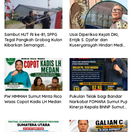
Sambut HUT RI ke-81, SPPG
Usai Diperiksa Kejati DKI,
Tegal Pangkah Grobog Kulon
Entjik S. Djafar dan
Kibarkan Semangat
Kuseryansyah Hindari Media,
Nasionalisme
AFPI Disorot
PW HIMMAH Sumut Minta Rico
Pukulan Telak bagi Bandar
Waas Copot Kadis LH Medan
Narkoba! FOMARA Sumut Puji
Kinerja Kepala BNNP Sumut
Bongkar Sabu, Ganja, hingga
Pabrik Pod Getar