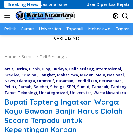
Skip
 Nasionalisme
Breaking News
Usai Diperiksa Kejati DKI, Entjik S. Djaf
to
content
Politik
Sumut
Universitas
Tapanuli
Mahasiswa
Tapteng
CARI DISINI :
Home
Sumut
Deli Serdang
Artis
,
Berita
,
Bisnis
,
Blog
,
Budaya
,
Deli Serdang
,
Internasional
,
Kredivo
,
Kriminal
,
Langkat
,
Mahasiswa
,
Medan
,
Meja
,
Nasional
,
News
,
Olahraga
,
Otomotif
,
Pasaman
,
Pendidikan
,
Perusahaan
,
Politik
,
Rumah
,
Selebiti
,
Sibolga
,
SPPI
,
Sumut
,
Tapanuli
,
Tapteng
,
Taput
,
Teknologi
,
Uncategorized
,
Universitas
,
Warta Nusantara
Bupati Tapteng Ingatkan Warga:
Kayu Bawaan Banjir Harus Diolah
Secara Terpadu untuk
Kepentingan Korban