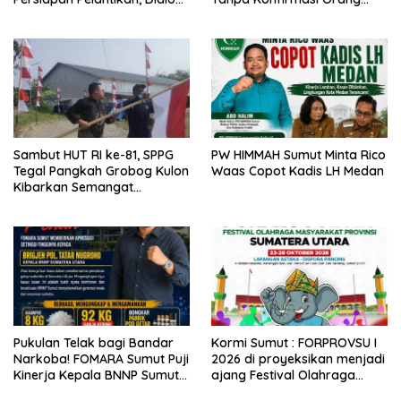
Publik dan Rakerwil
Tua, Sejumlah Anak Disebut
Terdampak
Sambut HUT RI ke-81, SPPG
PW HIMMAH Sumut Minta Rico
Tegal Pangkah Grobog Kulon
Waas Copot Kadis LH Medan
Kibarkan Semangat
Nasionalisme
Pukulan Telak bagi Bandar
Kormi Sumut : FORPROVSU I
Narkoba! FOMARA Sumut Puji
2026 di proyeksikan menjadi
Kinerja Kepala BNNP Sumut
ajang Festival Olahraga
Bongkar Sabu, Ganja, hingga
Masyarakat dengan Pegiat