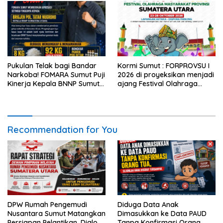
Pukulan Telak bagi Bandar
Kormi Sumut : FORPROVSU I
Narkoba! FOMARA Sumut Puji
2026 di proyeksikan menjadi
Kinerja Kepala BNNP Sumut
ajang Festival Olahraga
Bongkar Sabu, Ganja, hingga
Masyarakat dengan Pegiat
Pabrik Pod Getar
terbanyak di Indonesia.
Recommendation for You
DPW Rumah Pengemudi
Diduga Data Anak
Nusantara Sumut Matangkan
Dimasukkan ke Data PAUD
Persiapan Pelantikan, Dialog
Tanpa Konfirmasi Orang