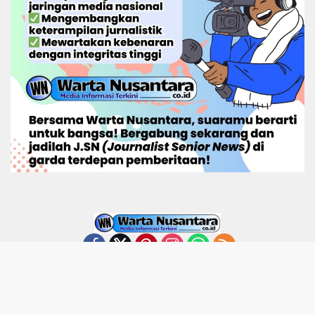
Home
Tentang
Redaktur
Kode Etik
Disclaimer
Kontak Kami
Pedoman Media Siber