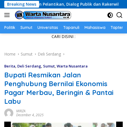
Skip
n Pelantikan, Dialog Publik dan Rakerwil
Breaking News
Diduga Dat
to
content
Politik
Sumut
Universitas
Tapanuli
Mahasiswa
Tapteng
CARI DISINI :
Home
Sumut
Deli Serdang
Berita
,
Deli Serdang
,
Sumut
,
Warta Nusantara
Bupati Resmikan Jalan
Penghubung Bernilai Ekonomis
Pagar Merbau, Beringin & Pantai
Labu
MIRZA
December 4, 2025