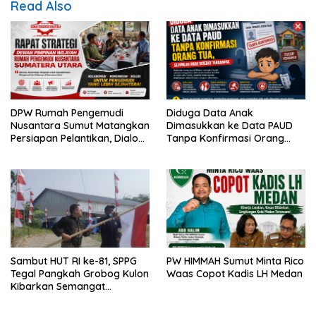
Read Also
DPW Rumah Pengemudi
Diduga Data Anak
Nusantara Sumut Matangkan
Dimasukkan ke Data PAUD
Persiapan Pelantikan, Dialog
Tanpa Konfirmasi Orang
Publik dan Rakerwil
Tua, Sejumlah Anak Disebut
Terdampak
Sambut HUT RI ke-81, SPPG
PW HIMMAH Sumut Minta Rico
Tegal Pangkah Grobog Kulon
Waas Copot Kadis LH Medan
Kibarkan Semangat
Nasionalisme