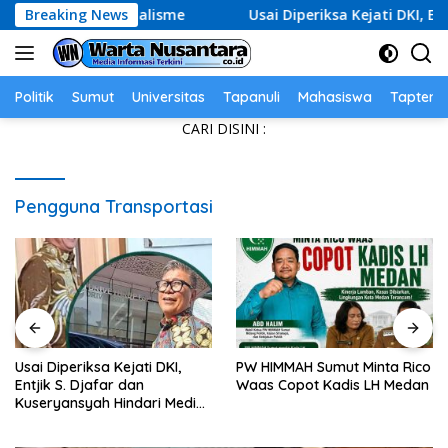
Skip
at Nasionalisme
Breaking News
Usai Diperiksa Kejati DKI, Entjik S. Dj
to
content
Politik
Sumut
Universitas
Tapanuli
Mahasiswa
Tapteng
CARI DISINI :
Pengguna Transportasi
Usai Diperiksa Kejati DKI,
PW HIMMAH Sumut Minta Rico
Entjik S. Djafar dan
Waas Copot Kadis LH Medan
Kuseryansyah Hindari Media,
AFPI Disorot