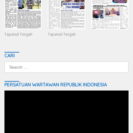
Tapanuli Tengah
Tapanuli Tengah
CARI
Search
for:
PERSATUAN WARTAWAN REPUBLIK INDONESIA
Video
Player