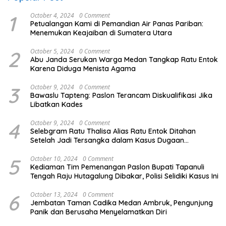
1
October 4, 2024
0 Comment
Petualangan Kami di Pemandian Air Panas Pariban:
Menemukan Keajaiban di Sumatera Utara
2
October 5, 2024
0 Comment
Abu Janda Serukan Warga Medan Tangkap Ratu Entok
Karena Diduga Menista Agama
3
October 9, 2024
0 Comment
Bawaslu Tapteng: Paslon Terancam Diskualifikasi Jika
Libatkan Kades
4
October 9, 2024
0 Comment
Selebgram Ratu Thalisa Alias Ratu Entok Ditahan
Setelah Jadi Tersangka dalam Kasus Dugaan
Penistaan Agama
5
October 10, 2024
0 Comment
Kediaman Tim Pemenangan Paslon Bupati Tapanuli
Tengah Raju Hutagalung Dibakar, Polisi Selidiki Kasus Ini
6
October 13, 2024
0 Comment
Jembatan Taman Cadika Medan Ambruk, Pengunjung
Panik dan Berusaha Menyelamatkan Diri