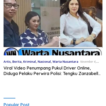
Artis
,
Berita
,
Kriminal
,
Nasional
,
Warta Nusantara
November 4,
2024
Viral Video Penumpang Pukul Driver Online,
Diduga Pelaku Perwira Polisi: Tengku Zanzabella
Akan Lapor ke Propam
Popular Post