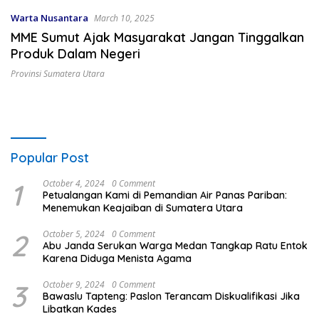
Warta Nusantara
March 10, 2025
MME Sumut Ajak Masyarakat Jangan Tinggalkan
Produk Dalam Negeri
Provinsi Sumatera Utara
Popular Post
1
October 4, 2024
0 Comment
Petualangan Kami di Pemandian Air Panas Pariban:
Menemukan Keajaiban di Sumatera Utara
2
October 5, 2024
0 Comment
Abu Janda Serukan Warga Medan Tangkap Ratu Entok
Karena Diduga Menista Agama
3
October 9, 2024
0 Comment
Bawaslu Tapteng: Paslon Terancam Diskualifikasi Jika
Libatkan Kades