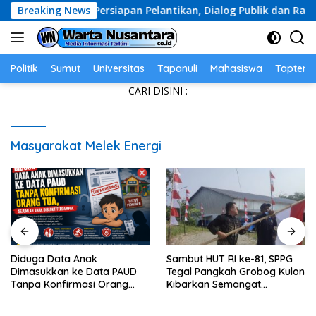
Skip
gkan Persiapan Pelantikan, Dialog Publik dan Rakerwil
Breaking News
to
content
Politik
Sumut
Universitas
Tapanuli
Mahasiswa
Tapteng
CARI DISINI :
Masyarakat Melek Energi
Diduga Data Anak
Sambut HUT RI ke-81, SPPG
Dimasukkan ke Data PAUD
Tegal Pangkah Grobog Kulon
Tanpa Konfirmasi Orang
Kibarkan Semangat
Tua, Sejumlah Anak Disebut
Nasionalisme
Terdampak