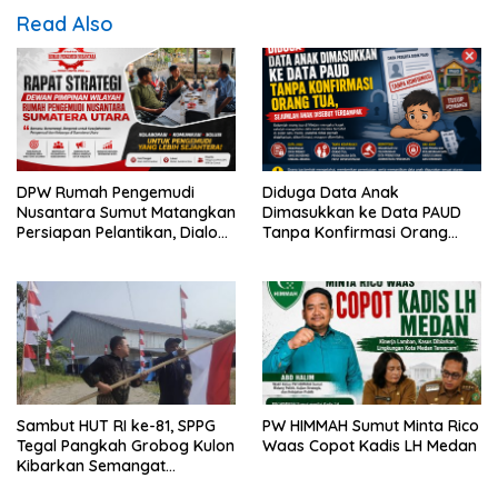
Read Also
DPW Rumah Pengemudi
Diduga Data Anak
Nusantara Sumut Matangkan
Dimasukkan ke Data PAUD
Persiapan Pelantikan, Dialog
Tanpa Konfirmasi Orang
Publik dan Rakerwil
Tua, Sejumlah Anak Disebut
Terdampak
Sambut HUT RI ke-81, SPPG
PW HIMMAH Sumut Minta Rico
Tegal Pangkah Grobog Kulon
Waas Copot Kadis LH Medan
Kibarkan Semangat
Nasionalisme