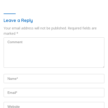
Bongkar Sabu, Ganja, hingga
Masyarakat dengan Pegiat
Pabrik Pod Getar
terbanyak di Indonesia.
Leave a Reply
Your email address will not be published.
Required fields are
marked
*