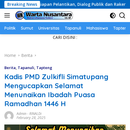
Skip
rsiapan Pelantikan, Dialog Publik dan Rakerwil
Breaking News
Didu
to
content
Politik
Sumut
Universitas
Tapanuli
Mahasiswa
Tapteng
CARI DISINI :
Home
Berita
Berita
,
Tapanuli
,
Tapteng
Kadis PMD Zulkifli Simatupang
Mengucapkan Selamat
Menunaikan Ibadah Puasa
Ramadhan 1446 H
Admin
-
RINALDi
February 28, 2025