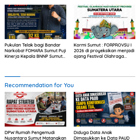
Pukulan Telak bagi Bandar
Kormi Sumut : FORPROVSU I
Narkoba! FOMARA Sumut Puji
2026 di proyeksikan menjadi
Kinerja Kepala BNNP Sumut
ajang Festival Olahraga
Bongkar Sabu, Ganja, hingga
Masyarakat dengan Pegiat
Pabrik Pod Getar
terbanyak di Indonesia.
Recommendation for You
DPW Rumah Pengemudi
Diduga Data Anak
Nusantara Sumut Matangkan
Dimasukkan ke Data PAUD