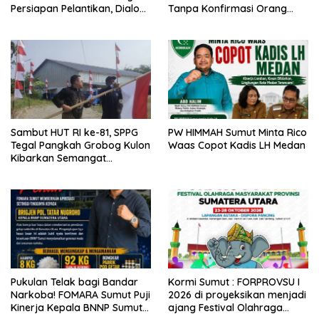
Persiapan Pelantikan, Dialog
Tanpa Konfirmasi Orang
Publik dan Rakerwil
Tua, Sejumlah Anak Disebut
Terdampak
Sambut HUT RI ke-81, SPPG
PW HIMMAH Sumut Minta Rico
Tegal Pangkah Grobog Kulon
Waas Copot Kadis LH Medan
Kibarkan Semangat
Nasionalisme
Pukulan Telak bagi Bandar
Kormi Sumut : FORPROVSU I
Narkoba! FOMARA Sumut Puji
2026 di proyeksikan menjadi
Kinerja Kepala BNNP Sumut
ajang Festival Olahraga