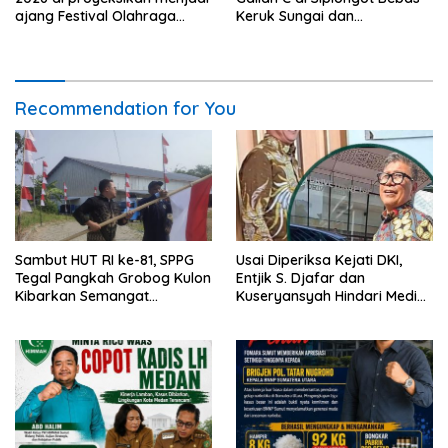
ajang Festival Olahraga
Keruk Sungai dan
Masyarakat dengan Pegiat
Operasikan Stone Crusher di
terbanyak di Indonesia.
duga tak berizin
Recommendation for You
Sambut HUT RI ke-81, SPPG
Usai Diperiksa Kejati DKI,
Tegal Pangkah Grobog Kulon
Entjik S. Djafar dan
Kibarkan Semangat
Kuseryansyah Hindari Media,
Nasionalisme
AFPI Disorot