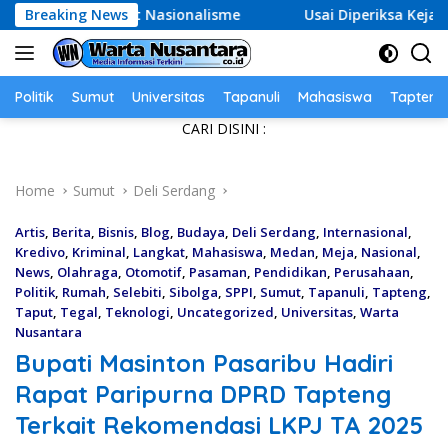
Skip
angat Nasionalisme
Breaking News
Usai Diperiksa Kejati DKI, Entjik S
to
content
Politik
Sumut
Universitas
Tapanuli
Mahasiswa
Tapteng
CARI DISINI :
Home
Sumut
Deli Serdang
Artis
,
Berita
,
Bisnis
,
Blog
,
Budaya
,
Deli Serdang
,
Internasional
,
Kredivo
,
Kriminal
,
Langkat
,
Mahasiswa
,
Medan
,
Meja
,
Nasional
,
News
,
Olahraga
,
Otomotif
,
Pasaman
,
Pendidikan
,
Perusahaan
,
Politik
,
Rumah
,
Selebiti
,
Sibolga
,
SPPI
,
Sumut
,
Tapanuli
,
Tapteng
,
Taput
,
Tegal
,
Teknologi
,
Uncategorized
,
Universitas
,
Warta
Nusantara
Bupati Masinton Pasaribu Hadiri
Rapat Paripurna DPRD Tapteng
Terkait Rekomendasi LKPJ TA 2025