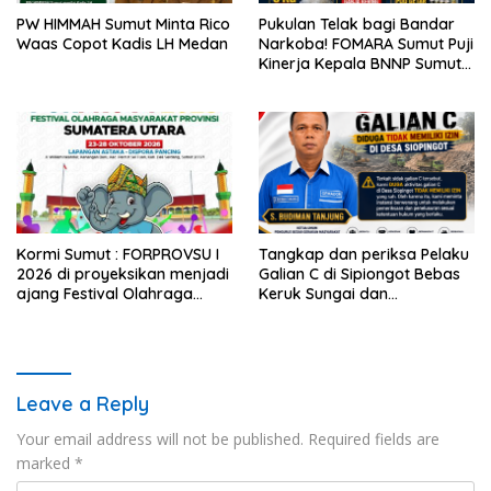
PW HIMMAH Sumut Minta Rico
Pukulan Telak bagi Bandar
Waas Copot Kadis LH Medan
Narkoba! FOMARA Sumut Puji
Kinerja Kepala BNNP Sumut
Bongkar Sabu, Ganja, hingga
Pabrik Pod Getar
Kormi Sumut : FORPROVSU I
Tangkap dan periksa Pelaku
2026 di proyeksikan menjadi
Galian C di Sipiongot Bebas
ajang Festival Olahraga
Keruk Sungai dan
Masyarakat dengan Pegiat
Operasikan Stone Crusher di
terbanyak di Indonesia.
duga tak berizin
Leave a Reply
Your email address will not be published.
Required fields are
marked
*