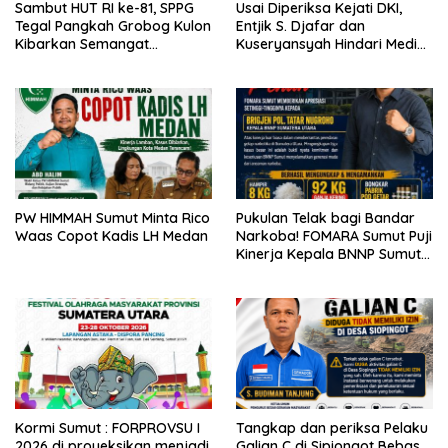
Sambut HUT RI ke-81, SPPG
Usai Diperiksa Kejati DKI,
Tegal Pangkah Grobog Kulon
Entjik S. Djafar dan
Kibarkan Semangat
Kuseryansyah Hindari Media,
Nasionalisme
AFPI Disorot
PW HIMMAH Sumut Minta Rico
Pukulan Telak bagi Bandar
Waas Copot Kadis LH Medan
Narkoba! FOMARA Sumut Puji
Kinerja Kepala BNNP Sumut
Bongkar Sabu, Ganja, hingga
Pabrik Pod Getar
Kormi Sumut : FORPROVSU I
Tangkap dan periksa Pelaku
2026 di proyeksikan menjadi
Galian C di Sipiongot Bebas