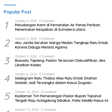
Popular Post
1
October 4, 2024
0 Comment
Petualangan Kami di Pemandian Air Panas Pariban:
Menemukan Keajaiban di Sumatera Utara
2
October 5, 2024
0 Comment
Abu Janda Serukan Warga Medan Tangkap Ratu Entok
Karena Diduga Menista Agama
3
October 9, 2024
0 Comment
Bawaslu Tapteng: Paslon Terancam Diskualifikasi Jika
Libatkan Kades
4
October 9, 2024
0 Comment
Selebgram Ratu Thalisa Alias Ratu Entok Ditahan
Setelah Jadi Tersangka dalam Kasus Dugaan
Penistaan Agama
5
October 10, 2024
0 Comment
Kediaman Tim Pemenangan Paslon Bupati Tapanuli
Tengah Raju Hutagalung Dibakar, Polisi Selidiki Kasus Ini
October 13, 2024
0 Comment