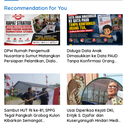
Recommendation for You
DPW Rumah Pengemudi
Diduga Data Anak
Nusantara Sumut Matangkan
Dimasukkan ke Data PAUD
Persiapan Pelantikan, Dialog
Tanpa Konfirmasi Orang
Publik dan Rakerwil
Tua, Sejumlah Anak Disebut
Terdampak
Sambut HUT RI ke-81, SPPG
Usai Diperiksa Kejati DKI,
Tegal Pangkah Grobog Kulon
Entjik S. Djafar dan
Kibarkan Semangat
Kuseryansyah Hindari Media,
Nasionalisme
AFPI Disorot