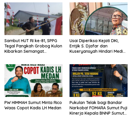
Sambut HUT RI ke-81, SPPG
Usai Diperiksa Kejati DKI,
Tegal Pangkah Grobog Kulon
Entjik S. Djafar dan
Kibarkan Semangat
Kuseryansyah Hindari Media,
Nasionalisme
AFPI Disorot
PW HIMMAH Sumut Minta Rico
Pukulan Telak bagi Bandar
Waas Copot Kadis LH Medan
Narkoba! FOMARA Sumut Puji
Kinerja Kepala BNNP Sumut
Bongkar Sabu, Ganja, hingga
Pabrik Pod Getar