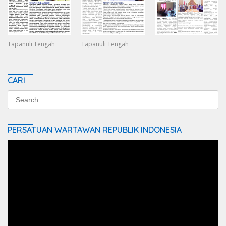
Tapanuli Tengah
Tapanuli Tengah
CARI
Search
for:
PERSATUAN WARTAWAN REPUBLIK INDONESIA
Video
Player