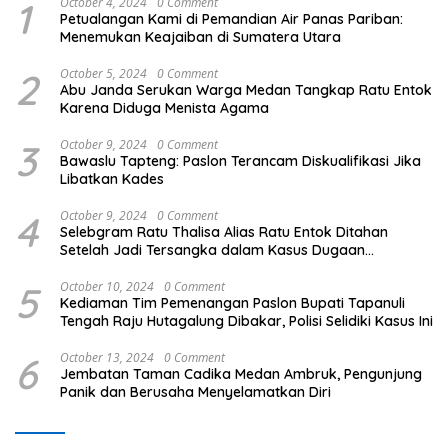
1
October 4, 2024
0 Comment
Petualangan Kami di Pemandian Air Panas Pariban:
Menemukan Keajaiban di Sumatera Utara
2
October 5, 2024
0 Comment
Abu Janda Serukan Warga Medan Tangkap Ratu Entok
Karena Diduga Menista Agama
3
October 9, 2024
0 Comment
Bawaslu Tapteng: Paslon Terancam Diskualifikasi Jika
Libatkan Kades
4
October 9, 2024
0 Comment
Selebgram Ratu Thalisa Alias Ratu Entok Ditahan
Setelah Jadi Tersangka dalam Kasus Dugaan
Penistaan Agama
5
October 10, 2024
0 Comment
Kediaman Tim Pemenangan Paslon Bupati Tapanuli
Tengah Raju Hutagalung Dibakar, Polisi Selidiki Kasus Ini
6
October 13, 2024
0 Comment
Jembatan Taman Cadika Medan Ambruk, Pengunjung
Panik dan Berusaha Menyelamatkan Diri