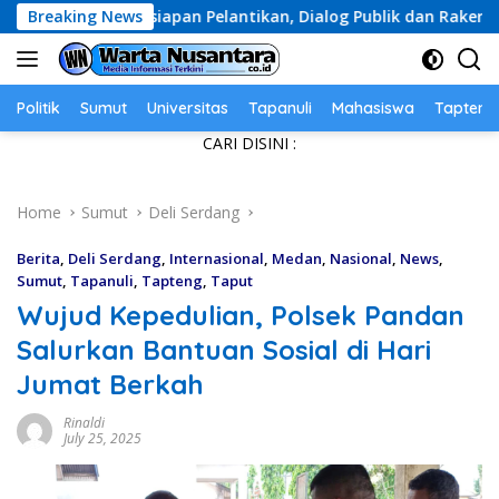
Skip
siapan Pelantikan, Dialog Publik dan Rakerwil
Breaking News
Didug
to
content
Politik
Sumut
Universitas
Tapanuli
Mahasiswa
Tapteng
CARI DISINI :
Home
Sumut
Deli Serdang
Berita
,
Deli Serdang
,
Internasional
,
Medan
,
Nasional
,
News
,
Sumut
,
Tapanuli
,
Tapteng
,
Taput
Wujud Kepedulian, Polsek Pandan
Salurkan Bantuan Sosial di Hari
Jumat Berkah
Rinaldi
July 25, 2025