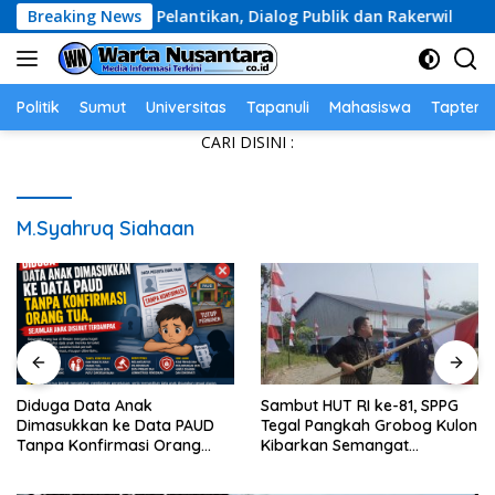
Skip
iapan Pelantikan, Dialog Publik dan Rakerwil
Breaking News
Didug
to
content
Politik
Sumut
Universitas
Tapanuli
Mahasiswa
Tapteng
CARI DISINI :
M.Syahruq Siahaan
Diduga Data Anak
Sambut HUT RI ke-81, SPPG
Dimasukkan ke Data PAUD
Tegal Pangkah Grobog Kulon
Tanpa Konfirmasi Orang
Kibarkan Semangat
Tua, Sejumlah Anak Disebut
Nasionalisme
Terdampak