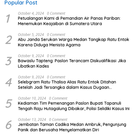
Popular Post
1
October 4, 2024
0 Comment
Petualangan Kami di Pemandian Air Panas Pariban:
Menemukan Keajaiban di Sumatera Utara
2
October 5, 2024
0 Comment
Abu Janda Serukan Warga Medan Tangkap Ratu Entok
Karena Diduga Menista Agama
3
October 9, 2024
0 Comment
Bawaslu Tapteng: Paslon Terancam Diskualifikasi Jika
Libatkan Kades
4
October 9, 2024
0 Comment
Selebgram Ratu Thalisa Alias Ratu Entok Ditahan
Setelah Jadi Tersangka dalam Kasus Dugaan
Penistaan Agama
5
October 10, 2024
0 Comment
Kediaman Tim Pemenangan Paslon Bupati Tapanuli
Tengah Raju Hutagalung Dibakar, Polisi Selidiki Kasus Ini
6
October 13, 2024
0 Comment
Jembatan Taman Cadika Medan Ambruk, Pengunjung
Panik dan Berusaha Menyelamatkan Diri