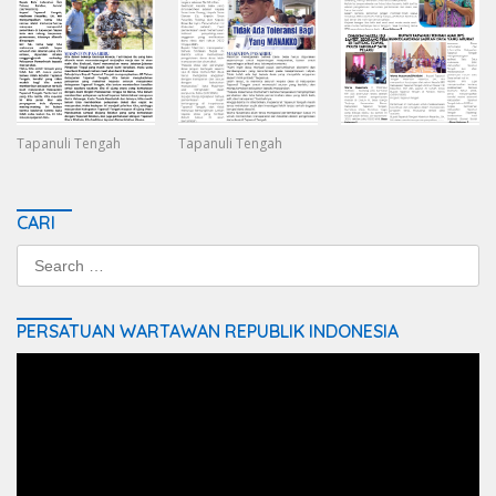
Tapanuli Tengah
Tapanuli Tengah
CARI
Search
for:
PERSATUAN WARTAWAN REPUBLIK INDONESIA
Video
Player