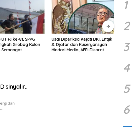
1
2
UT RI ke-81, SPPG
Usai Diperiksa Kejati DKI, Entjik
PW H
3
angkah Grobog Kulon
S. Djafar dan Kuseryansyah
Waas
n Semangat
Hindari Media, AFPI Disorot
isme
4
5
isinyalir
ergi dan
6
5…