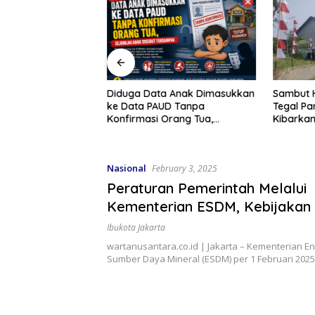
 Pengemudi
Diduga Data Anak Dimasukkan
Sambut H
Sumut Matangkan
ke Data PAUD Tanpa
Tegal P
lantikan, Dialog
Konfirmasi Orang Tua,
Kibarka
akerwil
Sejumlah Anak Disebut
Nasional
Terdampak
Nasional
February 3, 2025
Peraturan Pemerintah Melalui
Kementerian ESDM, Kebijakan D
Mempersulit Masyarakat
Ibukota Jakarta
wartanusantara.co.id | Jakarta – Kementerian En
Sumber Daya Mineral (ESDM) per 1 Februari 202