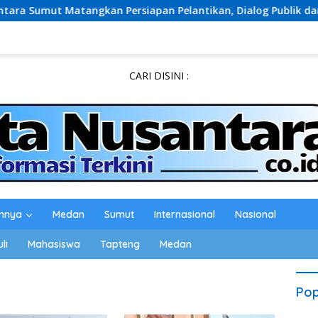
atangkan Persiapan Pelantikan, Dialog Publik dan Rakerwil
CARI DISINI :
innya
Medan
Sumut
Internasional
Nasional
li
Mahasiswa
Tapteng
Medan
Pop