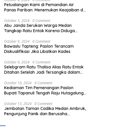
Petualangan Kami di Pemandian Air
Panas Pariban: Menemukan Keajaiban di
Sumatera Utara
October 5, 2024
0 Comment
Abu Janda Serukan Warga Medan
Tangkap Ratu Entok Karena Diduga
Menista Agama
IMMAH Sumut Minta Rico
Pukulan Telak bagi Bandar
K
October 9, 2024
0 Comment
 Copot Kadis LH Medan
Narkoba! FOMARA Sumut Puji
2
Bawaslu Tapteng: Paslon Terancam
Kinerja Kepala BNNP Sumut
a
Diskualifikasi Jika Libatkan Kades
Bongkar Sabu, Ganja, hingga
M
Pabrik Pod Getar
t
October 9, 2024
0 Comment
Selebgram Ratu Thalisa Alias Ratu Entok
Ditahan Setelah Jadi Tersangka dalam
Kasus Dugaan Penistaan Agama
October 10, 2024
0 Comment
Kediaman Tim Pemenangan Paslon
Bupati Tapanuli Tengah Raju Hutagalung
Dibakar, Polisi Selidiki Kasus Ini
October 13, 2024
0 Comment
Jembatan Taman Cadika Medan Ambruk,
Pengunjung Panik dan Berusaha
Menyelamatkan Diri