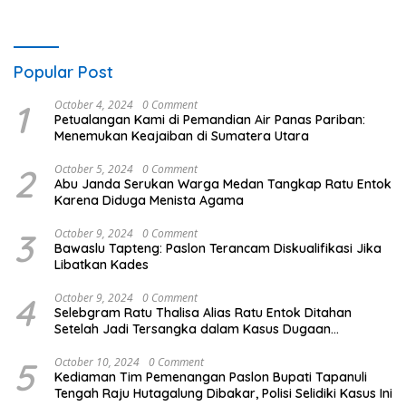
Popular Post
1
October 4, 2024
0 Comment
Petualangan Kami di Pemandian Air Panas Pariban:
Menemukan Keajaiban di Sumatera Utara
2
October 5, 2024
0 Comment
Abu Janda Serukan Warga Medan Tangkap Ratu Entok
Karena Diduga Menista Agama
3
October 9, 2024
0 Comment
Bawaslu Tapteng: Paslon Terancam Diskualifikasi Jika
Libatkan Kades
4
October 9, 2024
0 Comment
Selebgram Ratu Thalisa Alias Ratu Entok Ditahan
Setelah Jadi Tersangka dalam Kasus Dugaan
Penistaan Agama
5
October 10, 2024
0 Comment
Kediaman Tim Pemenangan Paslon Bupati Tapanuli
Tengah Raju Hutagalung Dibakar, Polisi Selidiki Kasus Ini