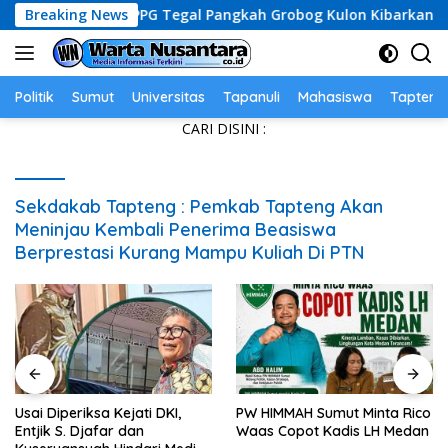
Skip
ke-81, SPPG Tegal Pangkah Grobog Kulon Kibarkan Semangat N
Breaking News
to
content
Politik
Sumut
Universitas
Tapanuli
Mahasiswa
Tapteng
CARI DISINI :
Sekdakab Tapteng : Pemkab Tapteng Akan
Meninjau Kembali Penerima Beasiswa
Berprestasi Kurang Mampu Kuliah Di PTN
Diperiksa Kejati DKI,
PW HIMMAH Sumut Minta Rico
Pukul
k S. Djafar dan
Waas Copot Kadis LH Medan
Narko