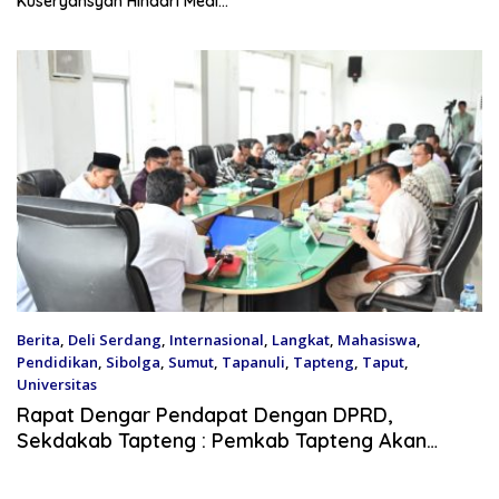
ryansyah Hindari Media,
Kiner
Disorot
Bongk
Pabri
Berita
,
Deli Serdang
,
Internasional
,
Langkat
,
Mahasiswa
,
Pendidikan
,
Sibolga
,
Sumut
,
Tapanuli
,
Tapteng
,
Taput
,
Universitas
May 16, 2025
Rapat Dengar Pendapat Dengan DPRD,
Sekdakab Tapteng : Pemkab Tapteng Akan
Meninjau Kembali Penerima Beasiswa
Berprestasi Kurang Mampu Kuliah Di PTN