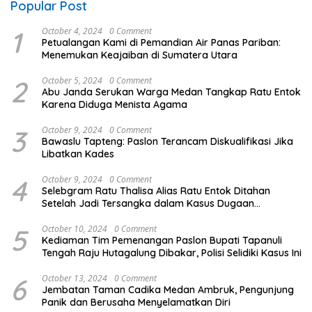
Popular Post
1
October 4, 2024
0 Comment
Petualangan Kami di Pemandian Air Panas Pariban:
Menemukan Keajaiban di Sumatera Utara
2
October 5, 2024
0 Comment
Abu Janda Serukan Warga Medan Tangkap Ratu Entok
Karena Diduga Menista Agama
3
October 9, 2024
0 Comment
Bawaslu Tapteng: Paslon Terancam Diskualifikasi Jika
Libatkan Kades
4
October 9, 2024
0 Comment
Selebgram Ratu Thalisa Alias Ratu Entok Ditahan
Setelah Jadi Tersangka dalam Kasus Dugaan
Penistaan Agama
5
October 10, 2024
0 Comment
Kediaman Tim Pemenangan Paslon Bupati Tapanuli
Tengah Raju Hutagalung Dibakar, Polisi Selidiki Kasus Ini
6
October 13, 2024
0 Comment
Jembatan Taman Cadika Medan Ambruk, Pengunjung
Panik dan Berusaha Menyelamatkan Diri