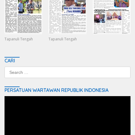
Tapanuli Tengah
Tapanuli Tengah
CARI
Search
for:
PERSATUAN WARTAWAN REPUBLIK INDONESIA
Video
Player