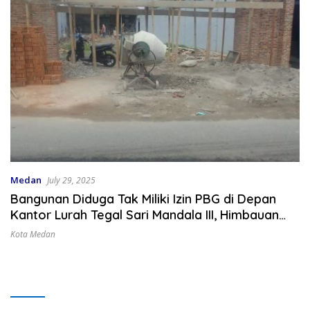
Medan
July 29, 2025
Bangunan Diduga Tak Miliki Izin PBG di Depan
Kantor Lurah Tegal Sari Mandala III, Himbauan
Kepling 13 Diabaikan!
Kota Medan