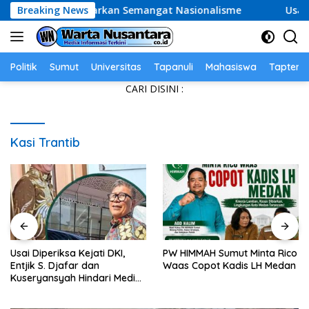
Skip
Kulon Kibarkan Semangat Nasionalisme
Breaking News
Usai Diperiksa 
to
content
Politik
Sumut
Universitas
Tapanuli
Mahasiswa
Tapteng
CARI DISINI :
Kasi Trantib
Usai Diperiksa Kejati DKI,
PW HIMMAH Sumut Minta Rico
Entjik S. Djafar dan
Waas Copot Kadis LH Medan
Kuseryansyah Hindari Media,
AFPI Disorot