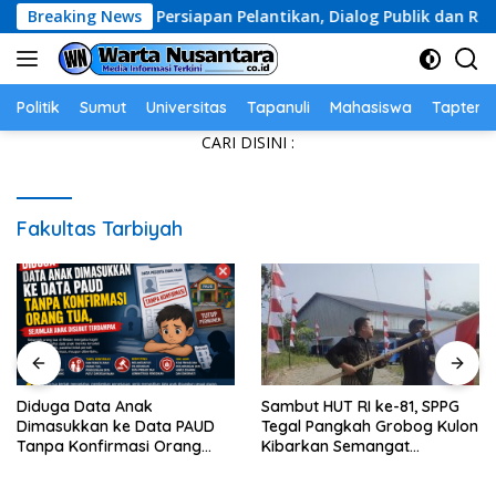
Skip
angkan Persiapan Pelantikan, Dialog Publik dan Rakerwil
Breaking News
to
content
Politik
Sumut
Universitas
Tapanuli
Mahasiswa
Tapteng
CARI DISINI :
Fakultas Tarbiyah
Diduga Data Anak
Sambut HUT RI ke-81, SPPG
Dimasukkan ke Data PAUD
Tegal Pangkah Grobog Kulon
Tanpa Konfirmasi Orang
Kibarkan Semangat
Tua, Sejumlah Anak Disebut
Nasionalisme
Terdampak