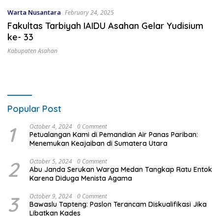
Warta Nusantara
February 24, 2025
Fakultas Tarbiyah IAIDU Asahan Gelar Yudisium
ke- 33
Kabupaten Asahan
Popular Post
1
October 4, 2024
0 Comment
Petualangan Kami di Pemandian Air Panas Pariban:
Menemukan Keajaiban di Sumatera Utara
2
October 5, 2024
0 Comment
Abu Janda Serukan Warga Medan Tangkap Ratu Entok
Karena Diduga Menista Agama
3
October 9, 2024
0 Comment
Bawaslu Tapteng: Paslon Terancam Diskualifikasi Jika
Libatkan Kades