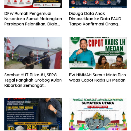
DPW Rumah Pengemudi
Diduga Data Anak
Nusantara Sumut Matangkan
Dimasukkan ke Data PAUD
Persiapan Pelantikan, Dialog
Tanpa Konfirmasi Orang
Publik dan Rakerwil
Tua, Sejumlah Anak Disebut
Terdampak
Sambut HUT RI ke-81, SPPG
PW HIMMAH Sumut Minta Rico
Tegal Pangkah Grobog Kulon
Waas Copot Kadis LH Medan
Kibarkan Semangat
Nasionalisme