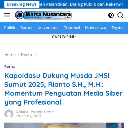
Skip
 Pelantikan, Dialog Publik dan Rakerwil
Breaking News
Diduga Dat
to
content
Politik
Sumut
Universitas
Tapanuli
Mahasiswa
Tapteng
CARI DISINI :
Home
Berita
Berita
Kapoldasu Dukung Musda JMSI
Sumut 2025, Rianto S.H., M.H.:
Momentum Penguatan Media Siber
yang Profesional
Redaksi
-
Provinsi Sumut
October 1, 2025