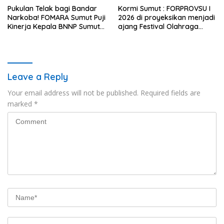
Pukulan Telak bagi Bandar
Kormi Sumut : FORPROVSU I
Narkoba! FOMARA Sumut Puji
2026 di proyeksikan menjadi
Kinerja Kepala BNNP Sumut
ajang Festival Olahraga
Bongkar Sabu, Ganja, hingga
Masyarakat dengan Pegiat
Pabrik Pod Getar
terbanyak di Indonesia.
Leave a Reply
Your email address will not be published.
Required fields are
marked
*