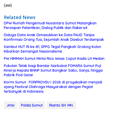
(aw)
Related News
DPW Rumah Pengemudi Nusantara Sumut Matangkan
Persiapan Pelantikan, Dialog Publik dan Rakerwil
Diduga Data Anak Dimasukkan ke Data PAUD Tanpa
Konfirmasi Orang Tua, Sejumlah Anak Disebut Terdampak
Sambut HUT RI ke-81, SPPG Tegal Pangkah Grobog Kulon
Kibarkan Semangat Nasionalisme
PW HIMMAH Sumut Minta Rico Waas Copot Kadis LH Medan
Pukulan Telak bagi Bandar Narkoba! FOMARA Sumut Puji
Kinerja Kepala BNNP Sumut Bongkar Sabu, Ganja, hingga
Pabrik Pod Getar
Kormi Sumut : FORPROVSU I 2026 di proyeksikan menjadi
ajang Festival Olahraga Masyarakat dengan Pegiat
terbanyak di Indonesia.
Jmsi
Polda Sumut
Rianto SH. MH.