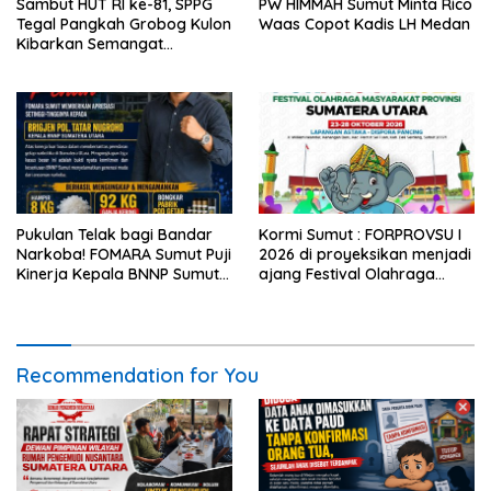
Sambut HUT RI ke-81, SPPG
PW HIMMAH Sumut Minta Rico
Tegal Pangkah Grobog Kulon
Waas Copot Kadis LH Medan
Kibarkan Semangat
Nasionalisme
Pukulan Telak bagi Bandar
Kormi Sumut : FORPROVSU I
Narkoba! FOMARA Sumut Puji
2026 di proyeksikan menjadi
Kinerja Kepala BNNP Sumut
ajang Festival Olahraga
Bongkar Sabu, Ganja, hingga
Masyarakat dengan Pegiat
Pabrik Pod Getar
terbanyak di Indonesia.
Recommendation for You