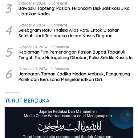
3
October 9, 2024
0 Comment
Bawaslu Tapteng: Paslon Terancam Diskualifikasi Jika
Libatkan Kades
4
October 9, 2024
0 Comment
Selebgram Ratu Thalisa Alias Ratu Entok Ditahan
Setelah Jadi Tersangka dalam Kasus Dugaan
Penistaan Agama
5
October 10, 2024
0 Comment
Kediaman Tim Pemenangan Paslon Bupati Tapanuli
Tengah Raju Hutagalung Dibakar, Polisi Selidiki Kasus Ini
6
October 13, 2024
0 Comment
Jembatan Taman Cadika Medan Ambruk, Pengunjung
Panik dan Berusaha Menyelamatkan Diri
TURUT BERDUKA