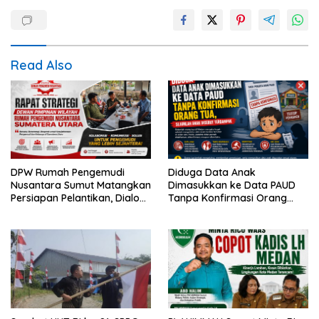
Read Also
DPW Rumah Pengemudi
Diduga Data Anak
Nusantara Sumut Matangkan
Dimasukkan ke Data PAUD
Persiapan Pelantikan, Dialog
Tanpa Konfirmasi Orang
Publik dan Rakerwil
Tua, Sejumlah Anak Disebut
Terdampak