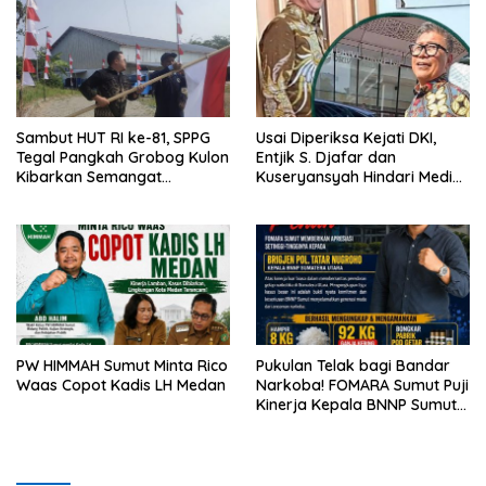
Sambut HUT RI ke-81, SPPG
Usai Diperiksa Kejati DKI,
Tegal Pangkah Grobog Kulon
Entjik S. Djafar dan
Kibarkan Semangat
Kuseryansyah Hindari Media,
Nasionalisme
AFPI Disorot
PW HIMMAH Sumut Minta Rico
Pukulan Telak bagi Bandar
Waas Copot Kadis LH Medan
Narkoba! FOMARA Sumut Puji
Kinerja Kepala BNNP Sumut
Bongkar Sabu, Ganja, hingga
Pabrik Pod Getar