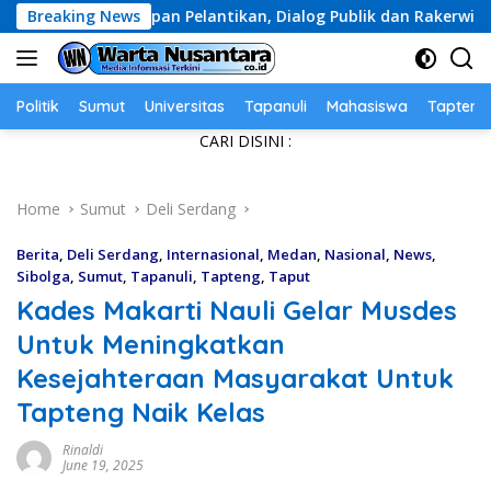
Skip
pan Pelantikan, Dialog Publik dan Rakerwil
Breaking News
Diduga 
to
content
Politik
Sumut
Universitas
Tapanuli
Mahasiswa
Tapteng
CARI DISINI :
Home
Sumut
Deli Serdang
Berita
,
Deli Serdang
,
Internasional
,
Medan
,
Nasional
,
News
,
Sibolga
,
Sumut
,
Tapanuli
,
Tapteng
,
Taput
Kades Makarti Nauli Gelar Musdes
Untuk Meningkatkan
Kesejahteraan Masyarakat Untuk
Tapteng Naik Kelas
Rinaldi
June 19, 2025