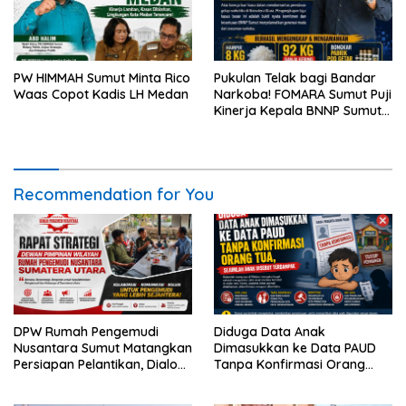
PW HIMMAH Sumut Minta Rico
Pukulan Telak bagi Bandar
Waas Copot Kadis LH Medan
Narkoba! FOMARA Sumut Puji
Kinerja Kepala BNNP Sumut
Bongkar Sabu, Ganja, hingga
Pabrik Pod Getar
Recommendation for You
DPW Rumah Pengemudi
Diduga Data Anak
Nusantara Sumut Matangkan
Dimasukkan ke Data PAUD
Persiapan Pelantikan, Dialog
Tanpa Konfirmasi Orang
Publik dan Rakerwil
Tua, Sejumlah Anak Disebut
Terdampak