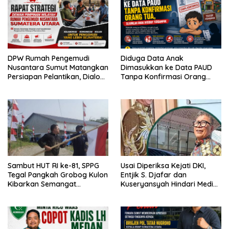
DPW Rumah Pengemudi
Diduga Data Anak
Nusantara Sumut Matangkan
Dimasukkan ke Data PAUD
Persiapan Pelantikan, Dialog
Tanpa Konfirmasi Orang
Publik dan Rakerwil
Tua, Sejumlah Anak Disebut
Terdampak
Sambut HUT RI ke-81, SPPG
Usai Diperiksa Kejati DKI,
Tegal Pangkah Grobog Kulon
Entjik S. Djafar dan
Kibarkan Semangat
Kuseryansyah Hindari Media,
Nasionalisme
AFPI Disorot