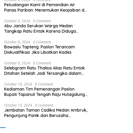
Petualangan Kami di Pemandian Air
Panas Pariban: Menemukan Keajaiban di
Sumatera Utara
October 5, 2024
0 Comment
Abu Janda Serukan Warga Medan
Tangkap Ratu Entok Karena Diduga
Menista Agama
October 9, 2024
0 Comment
Bawaslu Tapteng: Paslon Terancam
Diskualifikasi Jika Libatkan Kades
October 9, 2024
0 Comment
Selebgram Ratu Thalisa Alias Ratu Entok
Ditahan Setelah Jadi Tersangka dalam
Kasus Dugaan Penistaan Agama
October 10, 2024
0 Comment
Kediaman Tim Pemenangan Paslon
Bupati Tapanuli Tengah Raju Hutagalung
Dibakar, Polisi Selidiki Kasus Ini
October 13, 2024
0 Comment
Jembatan Taman Cadika Medan Ambruk,
Pengunjung Panik dan Berusaha
Menyelamatkan Diri