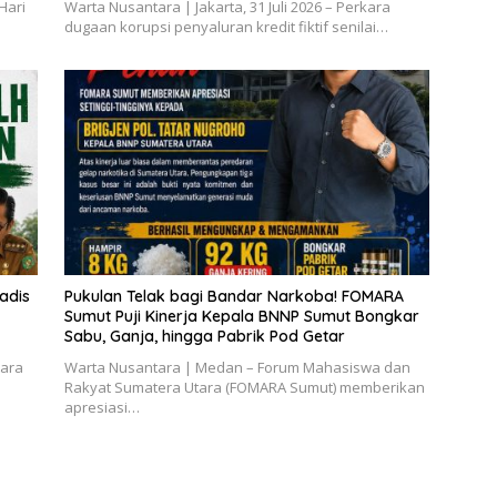
Hari
Warta Nusantara | Jakarta, 31 Juli 2026 – Perkara
dugaan korupsi penyaluran kredit fiktif senilai…
adis
Pukulan Telak bagi Bandar Narkoba! FOMARA
Sumut Puji Kinerja Kepala BNNP Sumut Bongkar
Sabu, Ganja, hingga Pabrik Pod Getar
tara
Warta Nusantara | Medan – Forum Mahasiswa dan
Rakyat Sumatera Utara (FOMARA Sumut) memberikan
apresiasi…