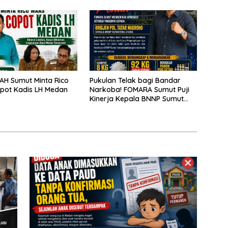
pak
H Sumut Minta Rico
Pukulan Telak bagi Bandar
pot Kadis LH Medan
Narkoba! FOMARA Sumut Puji
Kinerja Kepala BNNP Sumut
Bongkar Sabu, Ganja, hingga
Pabrik Pod Getar