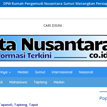
i Nusantara Sumut Matangkan Persiapan Pelantikan, Dialog P
CARI DISINI :
innya
Medan
Sumut
Internasional
Nasional
li
Mahasiswa
Tapteng
Medan
Pop
Tapanuli
,
Tapteng
,
Taput