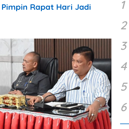
1
 Pimpin Rapat Hari Jadi
2
3
4
5
6