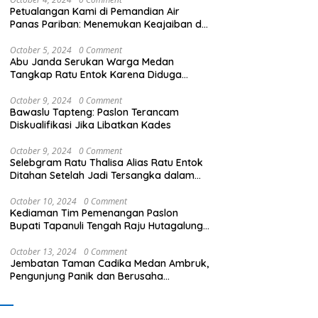
Petualangan Kami di Pemandian Air
Panas Pariban: Menemukan Keajaiban di
Sumatera Utara
October 5, 2024
0 Comment
Abu Janda Serukan Warga Medan
Tangkap Ratu Entok Karena Diduga
Menista Agama
i Sumut : FORPROVSU I
Tangkap dan periksa Pelaku
K
October 9, 2024
0 Comment
di proyeksikan menjadi
Galian C di Sipiongot Bebas
A
Bawaslu Tapteng: Paslon Terancam
 Festival Olahraga
Keruk Sungai dan Operasikan
P
Diskualifikasi Jika Libatkan Kades
arakat dengan Pegiat
Stone Crusher di duga tak
G
nyak di Indonesia.
berizin
October 9, 2024
0 Comment
Selebgram Ratu Thalisa Alias Ratu Entok
Ditahan Setelah Jadi Tersangka dalam
Kasus Dugaan Penistaan Agama
October 10, 2024
0 Comment
Kediaman Tim Pemenangan Paslon
Bupati Tapanuli Tengah Raju Hutagalung
Dibakar, Polisi Selidiki Kasus Ini
October 13, 2024
0 Comment
Jembatan Taman Cadika Medan Ambruk,
Pengunjung Panik dan Berusaha
Menyelamatkan Diri