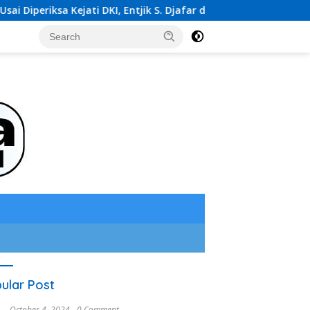
sa Kejati DKI, Entjik S. Djafar dan Kuseryansyah Hindari Media, A
ular Post
October 4, 2024
0 Comment