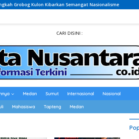
og Kulon Kibarkan Semangat Nasionalisme
Usai Diperik
CARI DISINI :
innya
Medan
Sumut
Internasional
Nasional
li
Mahasiswa
Tapteng
Medan
Pop