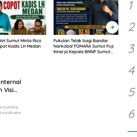
1
2
H Sumut Minta Rico
Pukulan Telak bagi Bandar
Korm
3
pot Kadis LH Medan
Narkoba! FOMARA Sumut Puji
2026 
Kinerja Kepala BNNP Sumut
ajang
Bongkar Sabu, Ganja, hingga
Masy
Pabrik Pod Getar
terba
4
nternal
5
 Visi
iro) Warta
6
Koordinator