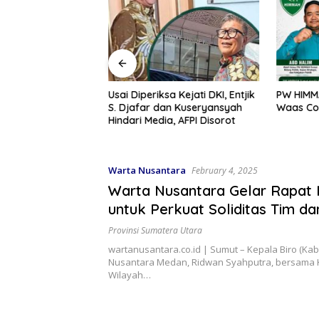
RI ke-81, SPPG
Usai Diperiksa Kejati DKI, Entjik
PW HIMMA
ah Grobog Kulon
S. Djafar dan Kuseryansyah
Waas Co
emangat
Hindari Media, AFPI Disorot
e
Warta Nusantara
February 4, 2025
Warta Nusantara Gelar Rapat I
untuk Perkuat Soliditas Tim dan
Media
Provinsi Sumatera Utara
wartanusantara.co.id | Sumut – Kepala Biro (Kab
Nusantara Medan, Ridwan Syahputra, bersama 
Wilayah…