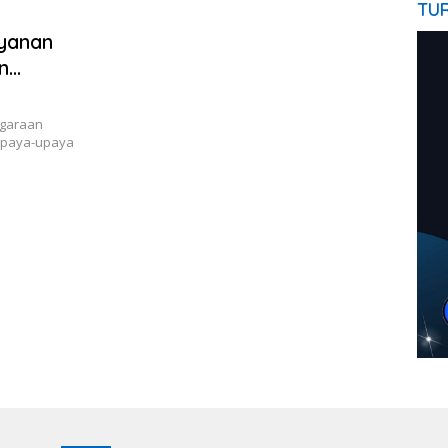
TU
yanan
n
ggaraan
 upaya-upaya