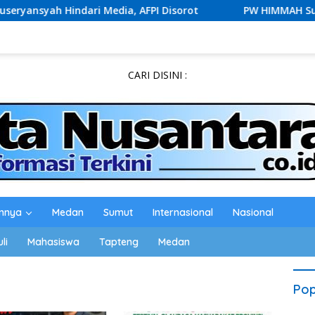
Hindari Media, AFPI Disorot
PW HIMMAH Sumut Minta Ric
CARI DISINI :
innya
Medan
Sumut
Internasional
Nasional
li
Mahasiswa
Tapteng
Medan
Pop