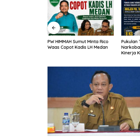
a Kejati DKI, Entjik
PW HIMMAH Sumut Minta Rico
Pukulan 
an Kuseryansyah
Waas Copot Kadis LH Medan
Narkoba
a, AFPI Disorot
Kinerja 
Bongkar 
Pabrik P