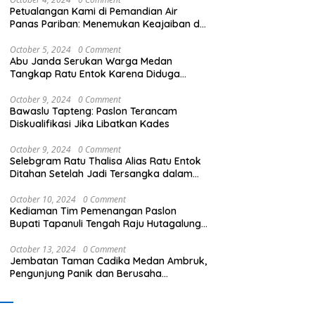
Petualangan Kami di Pemandian Air
Panas Pariban: Menemukan Keajaiban di
Sumatera Utara
October 5, 2024
0 Comment
Abu Janda Serukan Warga Medan
Tangkap Ratu Entok Karena Diduga
Menista Agama
kap dan periksa Pelaku
Kritik Pernyataan Ricky
P
October 9, 2024
0 Comment
n C di Sipiongot Bebas
Anthony, Ketum GPBN : ‘Tak
D
Bawaslu Tapteng: Paslon Terancam
k Sungai dan Operasikan
Pantas Wakil Rakyat Sebut
P
Diskualifikasi Jika Libatkan Kades
 Crusher di duga tak
Gubernur Arogan’
B
in
P
October 9, 2024
0 Comment
T
Selebgram Ratu Thalisa Alias Ratu Entok
Ditahan Setelah Jadi Tersangka dalam
Kasus Dugaan Penistaan Agama
October 10, 2024
0 Comment
Kediaman Tim Pemenangan Paslon
Bupati Tapanuli Tengah Raju Hutagalung
Dibakar, Polisi Selidiki Kasus Ini
October 13, 2024
0 Comment
Jembatan Taman Cadika Medan Ambruk,
Pengunjung Panik dan Berusaha
Menyelamatkan Diri