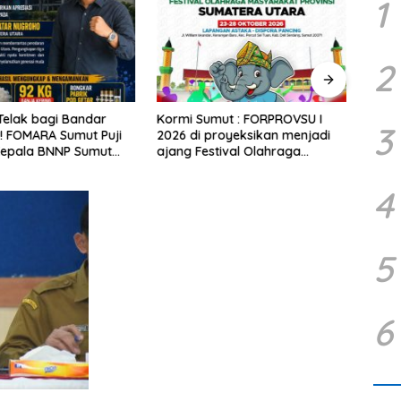
1
2
Telak bagi Bandar
Kormi Sumut : FORPROVSU I
Tang
3
! FOMARA Sumut Puji
2026 di proyeksikan menjadi
Galia
Kepala BNNP Sumut
ajang Festival Olahraga
Keru
Sabu, Ganja, hingga
Masyarakat dengan Pegiat
Stone
od Getar
terbanyak di Indonesia.
beriz
4
5
6