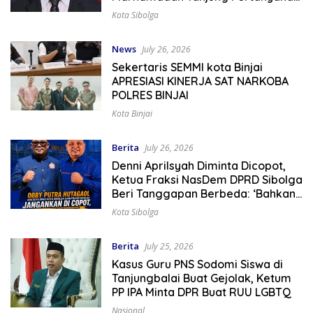
Konsistensi Aksi Bela Jurnalis
Kota Sibolga
News
July 26, 2026
Sekertaris SEMMI kota Binjai
APRESIASI KINERJA SAT NARKOBA
POLRES BINJAI
Kota Binjai
Berita
July 26, 2026
Denni Aprilsyah Diminta Dicopot,
Ketua Fraksi NasDem DPRD Sibolga
Beri Tanggapan Berbeda: ‘Bahkan
Pantas Menjadi Sekda’
Kota Sibolga
Berita
July 25, 2026
Kasus Guru PNS Sodomi Siswa di
Tanjungbalai Buat Gejolak, Ketum
PP IPA Minta DPR Buat RUU LGBTQ
Nasional