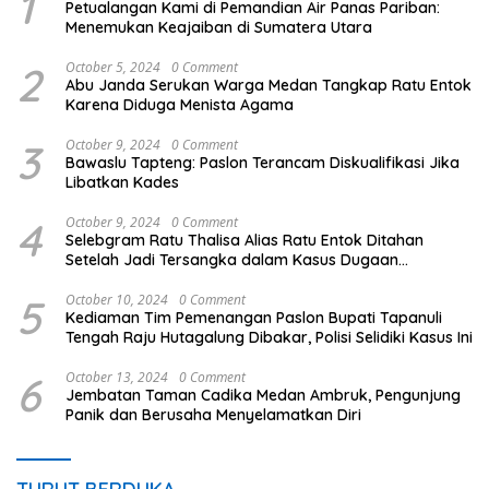
1
Petualangan Kami di Pemandian Air Panas Pariban:
Menemukan Keajaiban di Sumatera Utara
2
October 5, 2024
0 Comment
Abu Janda Serukan Warga Medan Tangkap Ratu Entok
Karena Diduga Menista Agama
3
October 9, 2024
0 Comment
Bawaslu Tapteng: Paslon Terancam Diskualifikasi Jika
Libatkan Kades
4
October 9, 2024
0 Comment
Selebgram Ratu Thalisa Alias Ratu Entok Ditahan
Setelah Jadi Tersangka dalam Kasus Dugaan
Penistaan Agama
5
October 10, 2024
0 Comment
Kediaman Tim Pemenangan Paslon Bupati Tapanuli
Tengah Raju Hutagalung Dibakar, Polisi Selidiki Kasus Ini
6
October 13, 2024
0 Comment
Jembatan Taman Cadika Medan Ambruk, Pengunjung
Panik dan Berusaha Menyelamatkan Diri