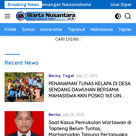
Skip
 Kibarkan Semangat Nasionalisme
Breaking News
Usai Diperiksa Kejati
to
content
Politik
Sumut
Universitas
Tapanuli
Mahasiswa
Tapteng
CARI DISINI :
WARTA
Recent News
NUSANTARA
Berita
,
Tegal
July 27, 2026
PENANAMAN TUNAS KELAPA DI DESA
SENDANG DAWUHAN BERSAMA
MAHASISWA KKN POSKO 163 UIN
WALISONGO SEMARANG
Berita
July 26, 2026
Saat Kasus Pemukulan Wartawan di
Tapteng Belum Tuntas,
Marhamadan Tanjung Pertanyakan