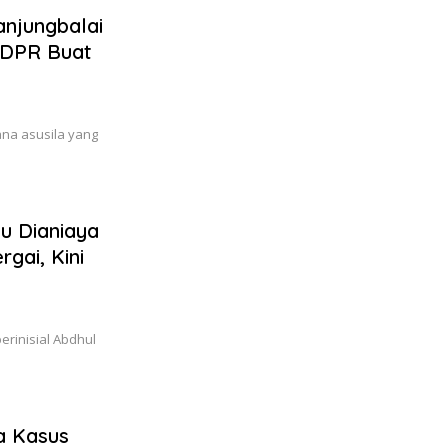
anjungbalai
 DPR Buat
ana asusila yang
u Dianiaya
gai, Kini
rinisial Abdhul
a Kasus