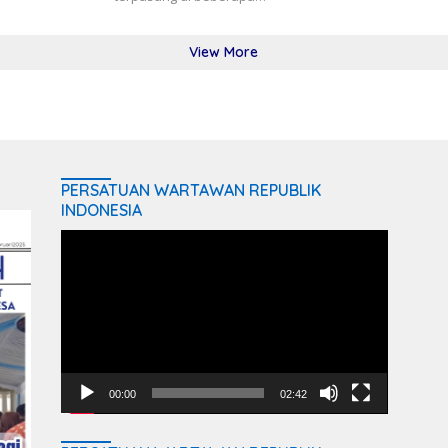
View More
PERSATUAN WARTAWAN REPUBLIK
INDONESIA
Video
Player
00:00
02:42