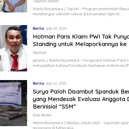
Tapanuli Selatan
Warta Nusantara | Tapsel – Program pemerintah Repub
membangun sekolah rakyat di kecamatan Sipirok…
Berita
July 24, 2026
Hotman Paris Klaim PWI Tak Puny
Standing untuk Melaporkannya ke P
Nasional
Jakarta | Warta Nusantara – Pengacara Hotman Paris
menyatakan bahwa Persatuan Wartawan Indonesia (
Berita
July 23, 2026
Surya Paloh Disambut Spanduk Beri
yang Mendesak Evaluasi Anggota
Berinisial “SSM”
Kota Medan
Warta Nusantara | Medan, 24 Juli 2026 – Sejumlah spa
terpasang di beberapa…