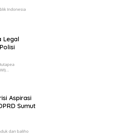
lik Indonesia
a Legal
olisi
 Hutapea
PWI)…
si Aspirasi
 DPRD Sumut
nduk dan baliho