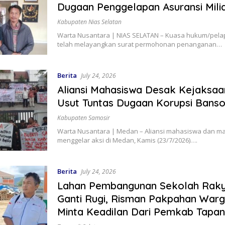
Dugaan Penggelapan Asuransi Mili
Kabupaten Nias Selatan
Warta Nusantara | NIAS SELATAN – Kuasa hukum/pela
telah melayangkan surat permohonan penanganan…
Berita
July 24, 2026
Aliansi Mahasiswa Desak Kejaksaa
Usut Tuntas Dugaan Korupsi Bans
Kabupaten Samosir
Warta Nusantara | Medan – Aliansi mahasiswa dan m
menggelar aksi di Medan, Kamis (23/7/2026)….
Berita
July 24, 2026
Lahan Pembangunan Sekolah Raky
Ganti Rugi, Risman Pakpahan Warg
Minta Keadilan Dari Pemkab Tapanu