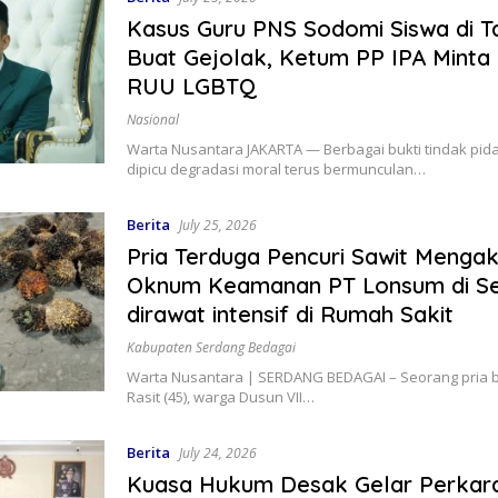
Kasus Guru PNS Sodomi Siswa di T
Buat Gejolak, Ketum PP IPA Minta
RUU LGBTQ
Nasional
Warta Nusantara JAKARTA — Berbagai bukti tindak pid
dipicu degradasi moral terus bermunculan…
Berita
July 25, 2026
Pria Terduga Pencuri Sawit Mengak
Oknum Keamanan PT Lonsum di Ser
dirawat intensif di Rumah Sakit
Kabupaten Serdang Bedagai
Warta Nusantara | SERDANG BEDAGAI – Seorang pria be
Rasit (45), warga Dusun VII…
Berita
July 24, 2026
Kuasa Hukum Desak Gelar Perkar