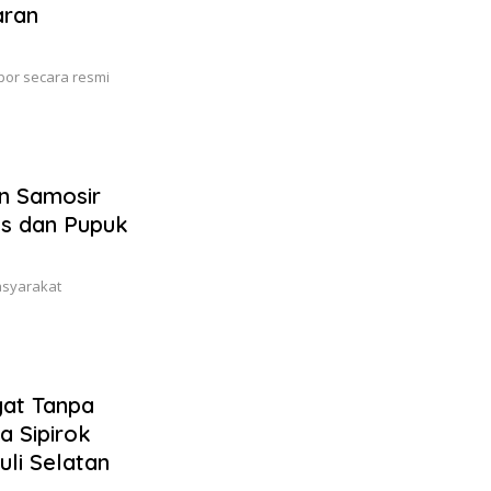
aran
por secara resmi
n Samosir
os dan Pupuk
asyarakat
at Tanpa
a Sipirok
li Selatan