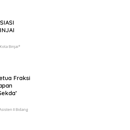
SIASI
INJAI
Kota Binjai*
etua Fraksi
apan
Sekda’
sisten II Bidang