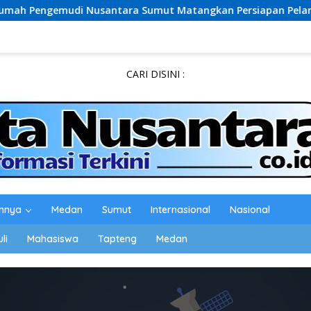
santara Sumut Matangkan Persiapan Pelantikan, Dialog Publi
CARI DISINI :
innya
Medan
Sumut
Internasional
Nasional
li
Mahasiswa
Tapteng
Medan