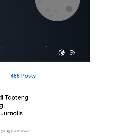
488 Posts
i Tapteng
g
Jurnalis
 yang diserukan