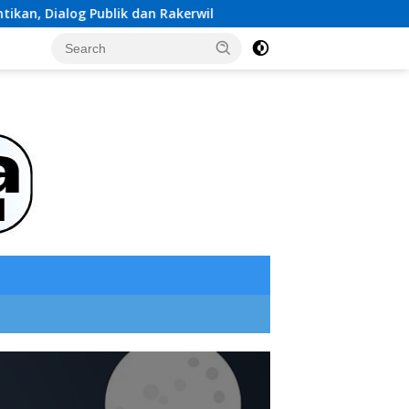
k dan Rakerwil
Diduga Data Anak Dimasukkan ke Data