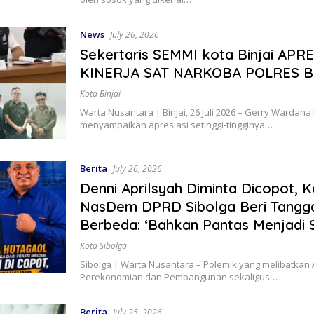
News
July 26, 2026
Sekertaris SEMMI kota Binjai APRE
KINERJA SAT NARKOBA POLRES B
Kota Binjai
Warta Nusantara | Binjai, 26 Juli 2026 – Gerry Wardana 
menyampaikan apresiasi setinggi-tingginya…
Berita
July 26, 2026
Denni Aprilsyah Diminta Dicopot, K
NasDem DPRD Sibolga Beri Tangg
Berbeda: ‘Bahkan Pantas Menjadi 
Kota Sibolga
Sibolga | Warta Nusantara – Polemik yang melibatkan A
Perekonomian dan Pembangunan sekaligus…
Berita
July 25, 2026