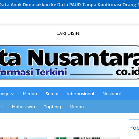
masukkan ke Data PAUD Tanpa Konfirmasi Orang Tua, Sejumla
CARI DISINI :
innya
Medan
Sumut
Internasional
Nasional
li
Mahasiswa
Tapteng
Medan
Pop