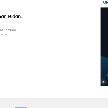
TU
an Bidang
sat Pemuda
balai…