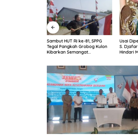
a Anak Dimasukkan
Sambut HUT RI ke-81, SPPG
Usai Dipe
UD Tanpa
Tegal Pangkah Grobog Kulon
S. Djafa
Orang Tua,
Kibarkan Semangat
Hindari M
ak Disebut
Nasionalisme