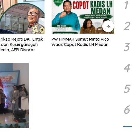
1
2
riksa Kejati DKI, Entjik
PW HIMMAH Sumut Minta Rico
Pukul
3
r dan Kuseryansyah
Waas Copot Kadis LH Medan
Nark
edia, AFPI Disorot
Kine
Bongk
Pabri
4
5
6