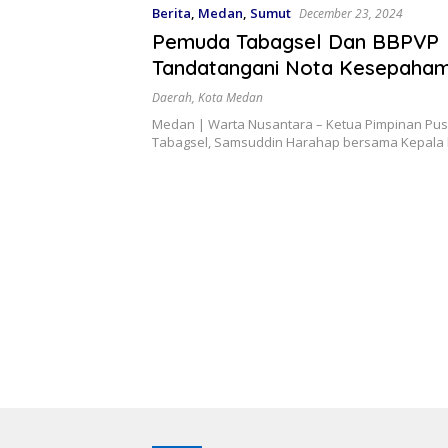
Berita
,
Medan
,
Sumut
December 23, 2024
Pemuda Tabagsel Dan BBPVP
Tandatangani Nota Kesepaham
Ketenagakerjaan
Daerah
,
Kota Medan
Medan | Warta Nusantara – Ketua Pimpinan Pu
Tabagsel, Samsuddin Harahap bersama Kepala 