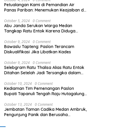
Petualangan Kami di Pemandian Air
Panas Pariban: Menemukan Keajaiban di
Sumatera Utara
October 5, 2024
0 Comment
Abu Janda Serukan Warga Medan
Tangkap Ratu Entok Karena Diduga
Menista Agama
an Telak bagi Bandar
Kormi Sumut : FORPROVSU I
T
October 9, 2024
0 Comment
oba! FOMARA Sumut Puji
2026 di proyeksikan menjadi
G
Bawaslu Tapteng: Paslon Terancam
rja Kepala BNNP Sumut
ajang Festival Olahraga
K
Diskualifikasi Jika Libatkan Kades
ar Sabu, Ganja, hingga
Masyarakat dengan Pegiat
S
k Pod Getar
terbanyak di Indonesia.
be
October 9, 2024
0 Comment
Selebgram Ratu Thalisa Alias Ratu Entok
Ditahan Setelah Jadi Tersangka dalam
Kasus Dugaan Penistaan Agama
October 10, 2024
0 Comment
Kediaman Tim Pemenangan Paslon
Bupati Tapanuli Tengah Raju Hutagalung
Dibakar, Polisi Selidiki Kasus Ini
October 13, 2024
0 Comment
Jembatan Taman Cadika Medan Ambruk,
Pengunjung Panik dan Berusaha
Menyelamatkan Diri