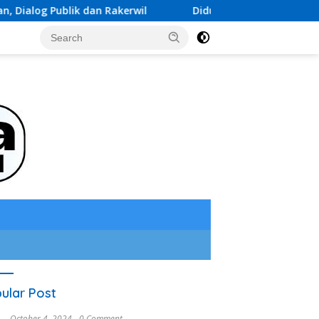
 Rakerwil
Diduga Data Anak Dimasukkan ke Data PAUD
ular Post
October 4, 2024
0 Comment