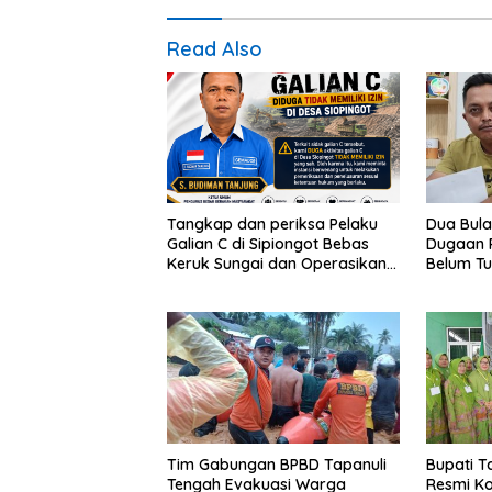
Read Also
Tangkap dan periksa Pelaku
Dua Bula
Galian C di Sipiongot Bebas
Dugaan P
Keruk Sungai dan Operasikan
Belum Tu
Stone Crusher di duga tak
Polres S
berizin
Slogan
Tim Gabungan BPBD Tapanuli
Bupati T
Tengah Evakuasi Warga
Resmi Ko