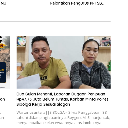
 NU
Pelantikan Pengurus PPTSB
Periode 2026-2030
Dua Bulan Menanti, Laporan Dugaan Penipuan
kan
Rp47,75 Juta Belum Tuntas, Korban Minta Polres
Sibolga Kerja Sesuai Slogan
t
Wartanusantara||SIBOLGA – Silvia Panggabean (38
kan
tahun) didampingi suaminya, Roygers M. Simanjuntak,
menyampaikan kekecewaannya atas lambatnya…