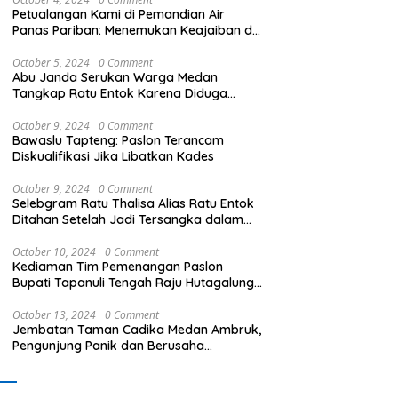
Petualangan Kami di Pemandian Air
Panas Pariban: Menemukan Keajaiban di
Sumatera Utara
October 5, 2024
0 Comment
Abu Janda Serukan Warga Medan
Tangkap Ratu Entok Karena Diduga
Menista Agama
October 9, 2024
0 Comment
Bawaslu Tapteng: Paslon Terancam
Diskualifikasi Jika Libatkan Kades
October 9, 2024
0 Comment
Selebgram Ratu Thalisa Alias Ratu Entok
Ditahan Setelah Jadi Tersangka dalam
Kasus Dugaan Penistaan Agama
October 10, 2024
0 Comment
Kediaman Tim Pemenangan Paslon
Bupati Tapanuli Tengah Raju Hutagalung
Dibakar, Polisi Selidiki Kasus Ini
October 13, 2024
0 Comment
Jembatan Taman Cadika Medan Ambruk,
Pengunjung Panik dan Berusaha
Menyelamatkan Diri