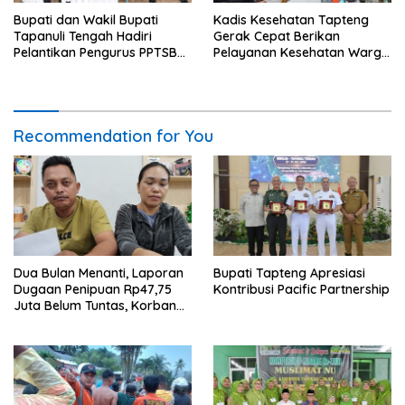
Bupati dan Wakil Bupati
Kadis Kesehatan Tapteng
Tapanuli Tengah Hadiri
Gerak Cepat Berikan
Pelantikan Pengurus PPTSB
Pelayanan Kesehatan Warga
Periode 2026-2030
Terdampak Banjir di Sipange
Recommendation for You
Dua Bulan Menanti, Laporan
Bupati Tapteng Apresiasi
Dugaan Penipuan Rp47,75
Kontribusi Pacific Partnership
Juta Belum Tuntas, Korban
Minta Polres Sibolga Kerja
Sesuai Slogan