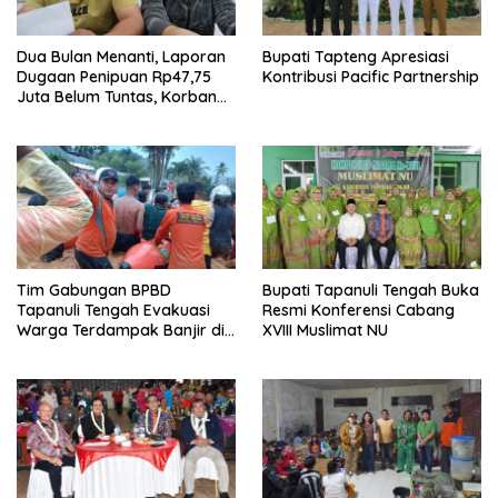
Dua Bulan Menanti, Laporan
Bupati Tapteng Apresiasi
Dugaan Penipuan Rp47,75
Kontribusi Pacific Partnership
Juta Belum Tuntas, Korban
Minta Polres Sibolga Kerja
Sesuai Slogan
Tim Gabungan BPBD
Bupati Tapanuli Tengah Buka
Tapanuli Tengah Evakuasi
Resmi Konferensi Cabang
Warga Terdampak Banjir di
XVIII Muslimat NU
Empat Kecamatan