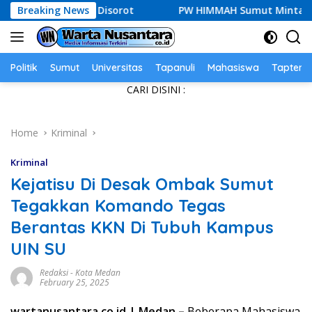
Skip
, AFPI Disorot
Breaking News
PW HIMMAH Sumut Minta Rico Waas Copo
to
content
Politik
Sumut
Universitas
Tapanuli
Mahasiswa
Tapteng
CARI DISINI :
Home
Kriminal
Kriminal
Kejatisu Di Desak Ombak Sumut
Tegakkan Komando Tegas
Berantas KKN Di Tubuh Kampus
UIN SU
Redaksi
-
Kota Medan
February 25, 2025
wartanusantara.co.id | Medan –
Beberapa Mahasiswa