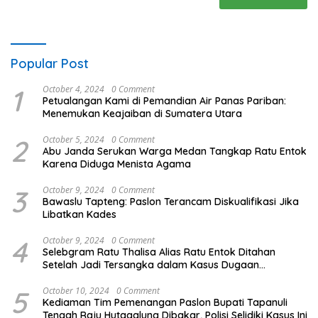
Popular Post
1
October 4, 2024
0 Comment
Petualangan Kami di Pemandian Air Panas Pariban:
Menemukan Keajaiban di Sumatera Utara
2
October 5, 2024
0 Comment
Abu Janda Serukan Warga Medan Tangkap Ratu Entok
Karena Diduga Menista Agama
3
October 9, 2024
0 Comment
Bawaslu Tapteng: Paslon Terancam Diskualifikasi Jika
Libatkan Kades
4
October 9, 2024
0 Comment
Selebgram Ratu Thalisa Alias Ratu Entok Ditahan
Setelah Jadi Tersangka dalam Kasus Dugaan
Penistaan Agama
5
October 10, 2024
0 Comment
Kediaman Tim Pemenangan Paslon Bupati Tapanuli
Tengah Raju Hutagalung Dibakar, Polisi Selidiki Kasus Ini